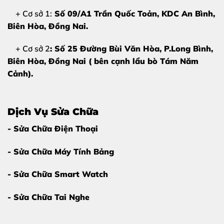
viền.
+ Cơ sở 1:
Số 09/A1 Trần Quốc Toản, KDC An Bình,
Biên Hòa
, Đồng Nai.
2. Nguyên nhân khiến mặt kính
Samsung Galaxy S21 FE bị hỏng
+ Cơ sở 2
: Số 25 Đường Bùi Văn Hòa, P.Long Bình,
Biên Hòa, Đồng Nai ( bên cạnh lẩu bò Tám Năm
Dù được trang bị kính cường lực cao cấp, nhưng
Cảnh).
Samsung S21 FE vẫn có thể hư hỏng do:
Sự cố va đập:
Máy bị rơi từ trên cao xuống nền cứng
Dịch Vụ Sửa Chữa
hoặc va chạm với vật sắc nhọn.
- Sửa Chữa Điện Thoại
Thói quen sử dụng:
Để điện thoại trong túi xách
chung với chìa khóa, mỹ phẩm gây cọ xát.
- Sửa Chữa Máy Tính Bảng
Tác động nhiệt:
Thường xuyên để máy trong môi
- Sửa Chữa Smart Watch
trường nhiệt độ quá cao làm giòn lớp kính.
- Sửa Chữa Tai Nghe
Pin phồng:
Pin bên trong bị phù đẩy màn hình lên
cao dẫn đến nứt vỡ từ bên trong.