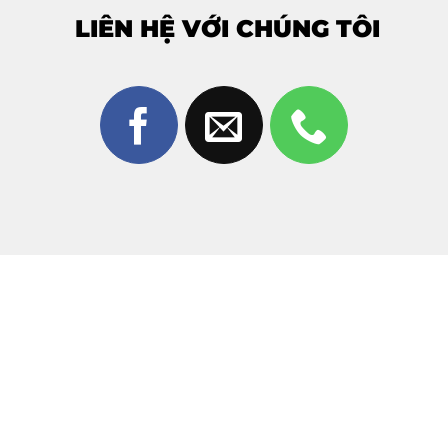
LIÊN HỆ VỚI CHÚNG TÔI
3. Tại sao nên chọn ép kính tại Thùy
Trang Mobile?
Giữa hàng trăm cửa hàng tại Biên Hòa, Thùy Trang
Mobile luôn là điểm đến tin cậy nhờ:
Công nghệ hiện đại:
Sử dụng máy tách kính chân
không và máy ép nhiệt công nghệ mới nhất, giúp mặt
kính khít tuyệt đối, không bọt khí.
Kỹ thuật viên tay nghề cao:
Đội ngũ chuyên viên có
hơn 10 năm kinh nghiệm, am hiểu cấu tạo dòng màn
hình Dynamic AMOLED của Samsung.
Linh kiện chính hãng:
Cam kết mặt kính thay thế là
hàng zin, độ trong suốt 100%, cảm ứng nhạy bén.
Xem trực tiếp – Lấy ngay:
Quy trình minh bạch,