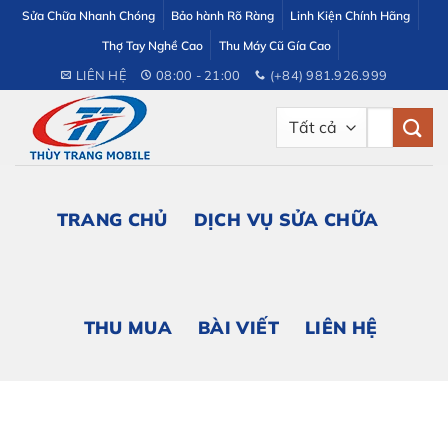
Bỏ
Sửa Chữa Nhanh Chóng
Bảo hành Rõ Ràng
Linh Kiện Chính Hãng
qua
Thợ Tay Nghề Cao
Thu Máy Cũ Gía Cao
nội
LIÊN HỆ
08:00 - 21:00
(+84) 981.926.999
dung
Tìm
kiếm:
TRANG CHỦ
DỊCH VỤ SỬA CHỮA
THU MUA
BÀI VIẾT
LIÊN HỆ