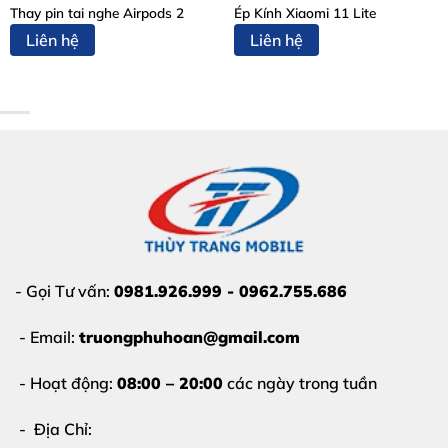
9. Thông tin liên hệ và Địa chỉ
Thay pin tai nghe Airpods 2
Ép Kính Xiaomi 11 Lite
Liên hệ
Liên hệ
1. Dấu hiệu cho thấy bạn cần ép kính
Samsung Galaxy S21 FE ngay
Không phải lúc nào rơi rớt cũng phải thay cả màn hình.
Bạn chỉ cần đi
ép kính Samsung Galaxy S21 FE
khi
gặp các trường hợp sau:
Mặt kính bên ngoài bị trầy xước sâu, gây mất thẩm
mỹ và gây đau tay khi thao tác.
Kính bị nứt vỡ dạng mạng nhện nhưng
màn hình
- Gọi Tư vấn:
0981.926.999 - 0962.755.686
hiển thị vẫn đẹp
, không có vết đổ mực hay sọc.
- Email:
truongphuhoan@gmail.com
Cảm ứng của máy vẫn hoạt động mượt mà, không bị
- Hoạt động:
08:00 – 20:00
các ngày trong tuần
liệt hay loạn điểm.
- Địa Chỉ:
Lớp kính bị bong tróc keo hoặc bị hở sáng ở các cạnh