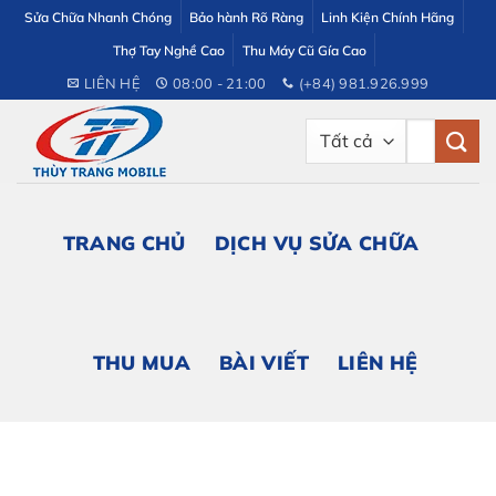
Bỏ
Sửa Chữa Nhanh Chóng
Bảo hành Rõ Ràng
Linh Kiện Chính Hãng
qua
Thợ Tay Nghề Cao
Thu Máy Cũ Gía Cao
nội
LIÊN HỆ
08:00 - 21:00
(+84) 981.926.999
dung
Tìm
kiếm:
TRANG CHỦ
DỊCH VỤ SỬA CHỮA
THU MUA
BÀI VIẾT
LIÊN HỆ