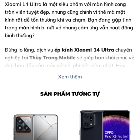
Xiaomi 14 Ultra
là một siêu phẩm với màn hình cong
tràn viền tuyệt đẹp, nhưng cũng chính vì thế mà mặt
kính rất dễ tổn thương khi va chạm. Bạn đang gặp tình
trạng màn hình bị nứt vỡ nhưng cảm ứng vẫn hoạt động
bình thường?
Đừng lo lắng, dịch vụ
ép kính Xiaomi 14 Ultra
chuyên
nghiệp tại
Thùy Trang Mobile
sẽ giúp bạn khôi phục vẻ
đẹp ban đầu của máy với chi phí tiết kiệm nhất. Hãy
cùng tìm hiểu chi tiết về dịch vụ này qua bài viết dưới
Xem thêm
đây.
SẢN PHẨM TƯƠNG TỰ