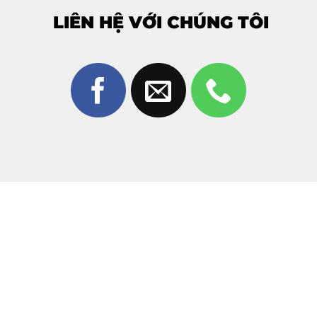
bền của kính.
LIÊN HỆ VỚI CHÚNG TÔI
3. Tại sao nên chọn ép kính Xiaomi 14
Ultra tại Thùy Trang Mobile?
Giữa hàng trăm cửa hàng sửa chữa tại Biên Hòa,
Thùy
Trang Mobile
luôn là địa chỉ tin cậy được anh em công
nghệ lựa chọn vì:
Kỹ thuật chuyên sâu:
Đội ngũ kỹ thuật viên giàu
kinh nghiệm, am hiểu cấu tạo màn hình cong của
dòng Ultra.
Hệ thống máy móc hiện đại:
Sử dụng máy tách
kính chân không và máy ép siêu sạch, đảm bảo
không bọt khí, không bụi bẩn.
Linh kiện loại 1:
Mặt kính dùng để thay thế là hàng