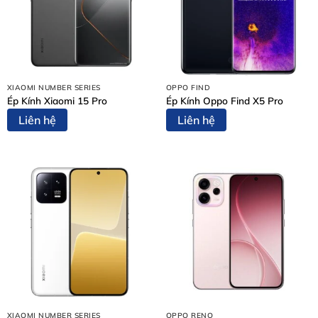
XIAOMI NUMBER SERIES
OPPO FIND
Ép Kính Xiaomi 15 Pro
Ép Kính Oppo Find X5 Pro
Nội Dung Bài Viết
Liên hệ
Liên hệ
1. Dấu hiệu cho thấy bạn cần ép kính Xiaomi 14 Ultra
ngay
2. Nguyên nhân khiến mặt kính Xiaomi 14 Ultra bị hỏng
3. Tại sao nên chọn ép kính Xiaomi 14 Ultra tại Thùy
Trang Mobile?
4. Bảng giá ép kính Xiaomi 14 Ultra tại Biên Hòa
5. Quy trình ép kính Xiaomi 14 Ultra chuyên nghiệp
6. Những lưu ý quan trọng sau khi ép kính
7. Các câu hỏi thường gặp (FAQ)
8. Một số dịch vụ khác tại Thùy Trang Mobile
9. Thông tin liên hệ và Địa chỉ
XIAOMI NUMBER SERIES
OPPO RENO