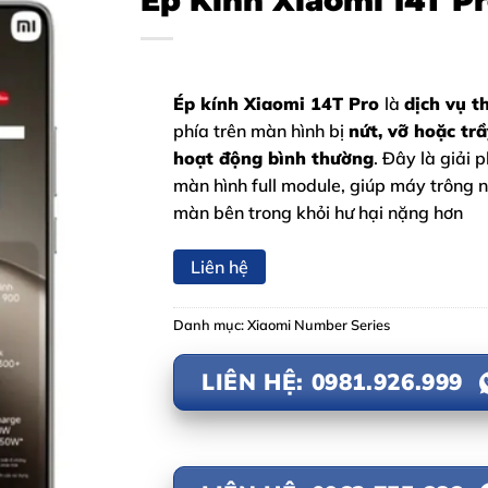
Ép Kính Xiaomi 14T P
Ép kính Xiaomi 14T Pro
là
dịch vụ t
phía trên màn hình bị
nứt, vỡ hoặc tr
hoạt động bình thường
. Đây là giải
màn hình full module, giúp máy trông
màn bên trong khỏi hư hại nặng hơn
Liên hệ
Danh mục:
Xiaomi Number Series
LIÊN HỆ: 0981.926.999