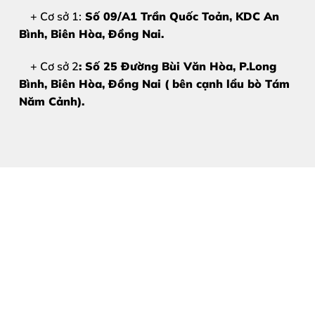
+ Cơ sở 1:
Số 09/A1 Trần Quốc Toản, KDC An
Cảm ứng vẫn mượt mà:
Máy không có tình trạng liệt
Bình, Biên Hòa
, Đồng Nai.
Màn hình không bị sọc:
Không xuất hiện các đốm đe
+ Cơ sở 2
: Số 25 Đường Bùi Văn Hòa, P.Long
Bình, Biên Hòa, Đồng Nai ( bên cạnh lẩu bò Tám
Mặt kính bị trầy xước nặng:
Làm mất thẩm mỹ và gây
Năm Cảnh).
2. Nguyên Nhân Khiến Mặt Kí
Dù được trang bị những loại kính cường lực cao cấp, như
Tác động vật lý:
Rơi từ độ cao nhất định xuống nền 
Thói quen sử dụng:
Để điện thoại trong túi xách chun
Nhiệt độ môi trường:
Thường xuyên để máy trong môi 
Áp lực đè nén:
Vô tình ngồi đè lên máy hoặc để máy d