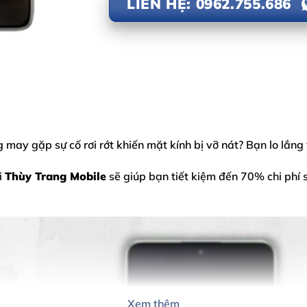
LIÊN HỆ: 0962.755.686
may gặp sự cố rơi rớt khiến mặt kính bị vỡ nát? Bạn lo lắng
i
Thùy Trang Mobile
sẽ giúp bạn tiết kiệm đến 70% chi phí
Xem thêm