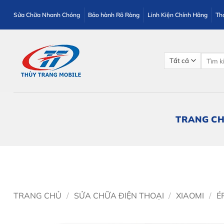
Bỏ
Sửa Chữa Nhanh Chóng
Bảo hành Rõ Ràng
Linh Kiện Chính Hãng
Th
qua
nội
dung
Tìm
kiếm:
TRANG C
TRANG CHỦ
/
SỬA CHỮA ĐIỆN THOẠI
/
XIAOMI
/
É