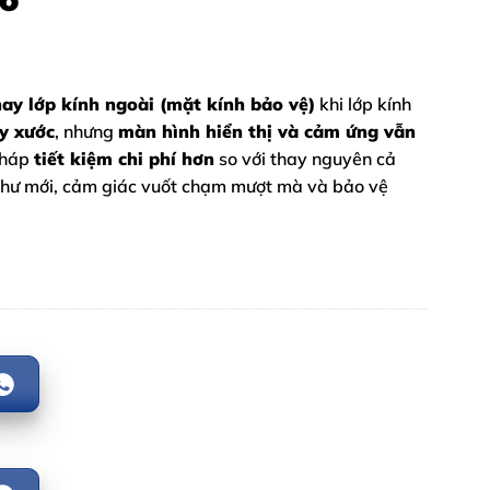
ro
hay lớp kính ngoài (mặt kính bảo vệ)
khi lớp kính
ầy xước
, nhưng
màn hình hiển thị và cảm ứng vẫn
 pháp
tiết kiệm chi phí hơn
so với thay nguyên cả
 như mới, cảm giác vuốt chạm mượt mà và bảo vệ