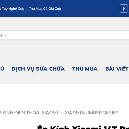
ợ Tay Nghề Cao
Thu Máy Cũ Gía Cao
HỦ
DỊCH VỤ SỬA CHỮA
THU MUA
BÀI VIẾT
P KÍNH ĐIỆN THOẠI XIAOMI
/
XIAOMI NUMBER SERIES