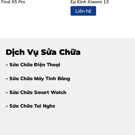
 Find X5 Pro
Ép Kính Xiaomi 13
Liên hệ
ay
g Mobile?
Dịch Vụ Sửa Chữa
- Sửa Chữa Điện Thoại
- Sửa Chữa Máy Tính Bảng
- Sửa Chữa Smart Watch
 Ép Kính Xiaomi 14T Pro Ngay
- Sửa Chữa Tai Nghe
Bạn chỉ cần
ép kính Xiaomi 14T Pro
nếu máy có các biểu hi
 nhưng hình ảnh vẫn hiển thị rõ nét.