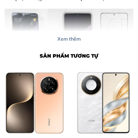
Xem thêm
SẢN PHẨM TƯƠNG TỰ
Nội Dung Bài Viết
1. Dấu hiệu cho thấy bạn cần ép kính Xiaomi POCO F7
Ultra ngay
2. Nguyên nhân khiến mặt kính POCO F7 Ultra bị hỏng
3. Tại sao nên chọn ép kính tại Thùy Trang Mobile?
4. Bảng giá ép kính Xiaomi POCO F7 Ultra