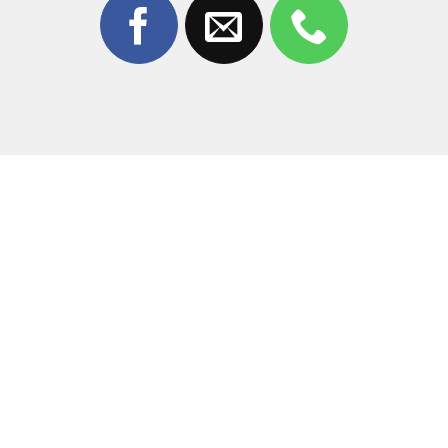
hàng tin tưởng để
ép kính Xiaomi POCO F7 Ultra
nhờ
vào:
Công nghệ hiện đại:
Sử dụng máy ép kính chân
không tự động, đảm bảo độ chính xác tuyệt đối,
không bọt khí.
Linh kiện chất lượng:
Mặt kính thay thế là hàng loại
1, có độ trong suốt và độ bền tương đương 99% so
với kính gốc.
Kỹ thuật viên giỏi:
Đội ngũ thợ giàu kinh nghiệm,
am hiểu cấu tạo dòng Xiaomi, thao tác khéo léo và tỉ
mỉ.
Thời gian nhanh chóng:
Khách hàng có thể chờ lấy
liền trong vòng 45 – 60 phút, không cần để máy qua
đêm.