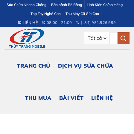
Bỏ
Sửa Chữa Nhanh Chóng
Bảo hành Rõ Ràng
Linh Kiện Chính Hãng
qua
Thợ Tay Nghề Cao
Thu Máy Cũ Gía Cao
nội
LIÊN HỆ
08:00 - 21:00
(+84) 981.926.999
dung
Tìm
kiếm:
TRANG CHỦ
DỊCH VỤ SỬA CHỮA
THU MUA
BÀI VIẾT
LIÊN HỆ