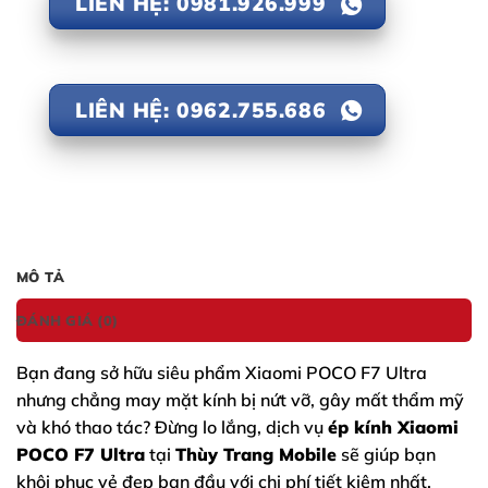
LIÊN HỆ: 0981.926.999
LIÊN HỆ: 0962.755.686
MÔ TẢ
ĐÁNH GIÁ (0)
Bạn đang sở hữu siêu phẩm
Xiaomi POCO F7 Ultra
nhưng chẳng may mặt kính bị nứt vỡ, gây mất thẩm mỹ
và khó thao tác? Đừng lo lắng, dịch vụ
ép kính Xiaomi
POCO F7 Ultra
tại
Thùy Trang Mobile
sẽ giúp bạn
khôi phục vẻ đẹp ban đầu với chi phí tiết kiệm nhất.