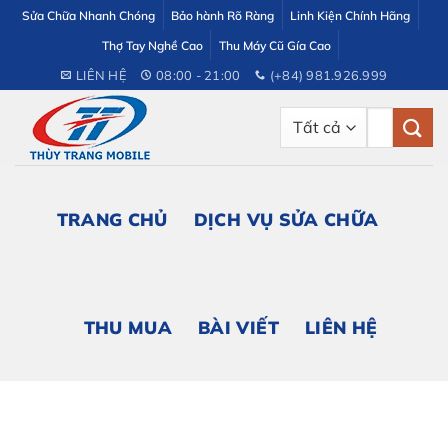
Bỏ
Sửa Chữa Nhanh Chóng
Bảo hành Rõ Ràng
Linh Kiện Chính Hãng
qua
Thợ Tay Nghề Cao
Thu Máy Cũ Gía Cao
nội
LIÊN HỆ
08:00 - 21:00
(+84) 981.926.999
dung
Tìm
kiếm:
TRANG CHỦ
DỊCH VỤ SỬA CHỮA
THU MUA
BÀI VIẾT
LIÊN HỆ