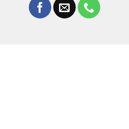
không bị bọt khí hay bụi bẩn.
Kỹ thuật viên tay nghề cao:
Đội ngũ thợ giàu kinh
nghiệm, thao tác tỉ mỉ, đảm bảo không ảnh hưởng
đến linh kiện bên trong.
Linh kiện chính hãng:
Chúng tôi cam kết sử dụng
mặt kính chất lượng cao nhất, độ trong suốt 100% và
cảm ứng nhạy bén.
Giá cả cạnh tranh:
Mức giá luôn tốt nhất thị trường
Biên Hòa, không phát sinh chi phí ẩn.