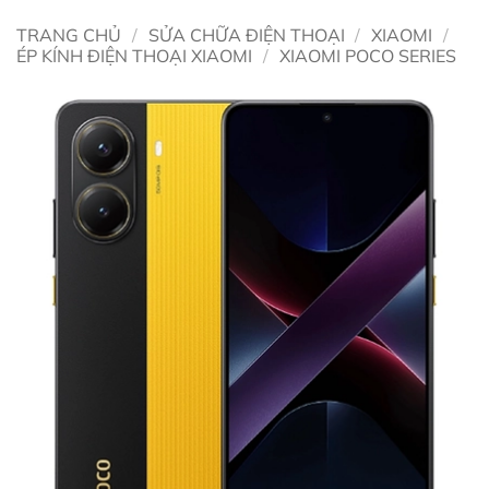
TRANG CHỦ
/
SỬA CHỮA ĐIỆN THOẠI
/
XIAOMI
/
ÉP KÍNH ĐIỆN THOẠI XIAOMI
/
XIAOMI POCO SERIES