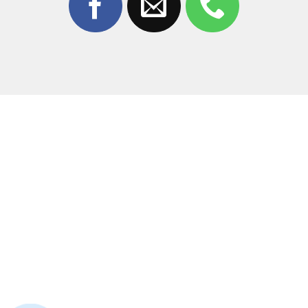
Trang Mobile?
Giữa hàng trăm đơn vị sửa chữa,
Thùy Trang Mobile
tự
hào là địa chỉ
ép kính Xiaomi POCO X7 Pro
được
khách hàng tại Biên Hòa tin tưởng nhất bởi:
Công nghệ hiện đại:
Sử dụng máy ép chân không tự
động, đảm bảo độ chính xác tuyệt đối, không bọt khí,
không bụi bẩn.
Linh kiện chất lượng:
Chỉ sử dụng mặt kính loại tốt
nhất, độ trong suốt cao và chịu lực tốt như kính zin
theo máy.
Kỹ thuật viên tay nghề cao:
Đội ngũ thợ giàu kinh
nghiệm, tỉ mỉ trong từng thao tác bóc tách kính vỡ.
Thời gian nhanh chóng:
Quy trình tối ưu giúp khách
hàng có thể lấy máy ngay trong ngày, không cần để