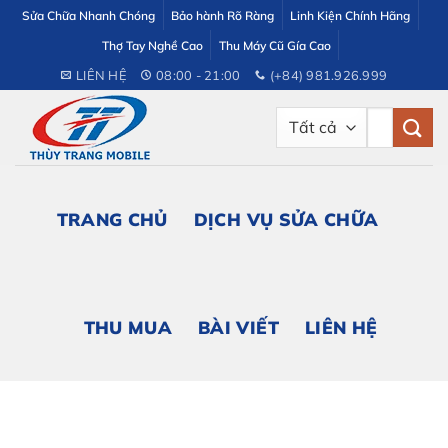
Bỏ
Sửa Chữa Nhanh Chóng
Bảo hành Rõ Ràng
Linh Kiện Chính Hãng
qua
Thợ Tay Nghề Cao
Thu Máy Cũ Gía Cao
nội
LIÊN HỆ
08:00 - 21:00
(+84) 981.926.999
dung
Tìm
kiếm:
TRANG CHỦ
DỊCH VỤ SỬA CHỮA
THU MUA
BÀI VIẾT
LIÊN HỆ