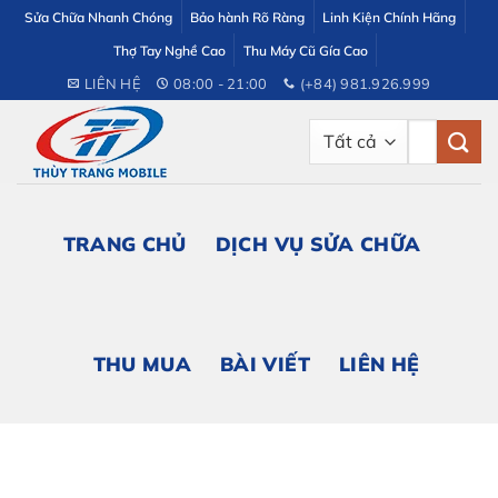
Bỏ
Sửa Chữa Nhanh Chóng
Bảo hành Rõ Ràng
Linh Kiện Chính Hãng
qua
Thợ Tay Nghề Cao
Thu Máy Cũ Gía Cao
nội
LIÊN HỆ
08:00 - 21:00
(+84) 981.926.999
dung
Tìm
kiếm:
TRANG CHỦ
DỊCH VỤ SỬA CHỮA
THU MUA
BÀI VIẾT
LIÊN HỆ