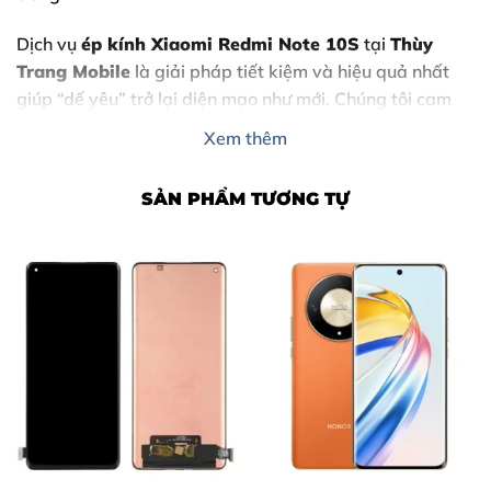
Dịch vụ
ép kính Xiaomi Redmi Note 10S
tại
Thùy
Trang Mobile
là giải pháp tiết kiệm và hiệu quả nhất
giúp “dế yêu” trở lại diện mạo như mới. Chúng tôi cam
kết chất lượng chuẩn xác, linh kiện chính hãng tại khu
Xem thêm
vực Biên Hòa.
SẢN PHẨM TƯƠNG TỰ