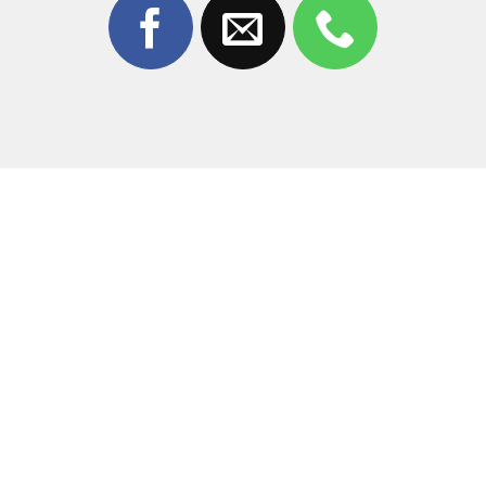
3. Tại Sao Nên Chọn Ép Kính Tại Thùy
Trang Mobile?
Giữa hàng trăm cửa hàng sửa chữa,
Thùy Trang Mobile
tự hào là địa chỉ tin cậy của hàng ngàn khách hàng tại
Biên Hòa khi cần
ép kính Xiaomi Redmi Note 10S
.
Công nghệ hiện đại:
Sử dụng máy tách kính chân
không và máy ép chuẩn xác đến từng milimet, không
bọt khí.
Đội ngũ kỹ thuật:
Kỹ thuật viên giàu kinh nghiệm,
thao tác tỉ mỉ, đảm bảo không làm ảnh hưởng đến
linh kiện bên trong.
Linh kiện chính hãng:
Chúng tôi chỉ sử dụng mặt
kính chất lượng cao, có độ trong suốt và độ bền tương
đương kính zin.