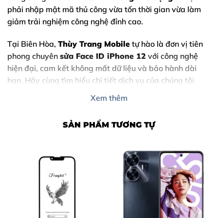
phải nhập mật mã thủ công vừa tốn thời gian vừa làm
giảm trải nghiệm công nghệ đỉnh cao.
Tại Biên Hòa,
Thùy Trang Mobile
tự hào là đơn vị tiên
phong chuyên
sửa Face ID iPhone 12
với công nghệ
hiện đại, cam kết không mất dữ liệu và bảo hành dài
hạn. Hãy cùng tìm hiểu chi tiết dịch vụ của chúng tôi
ngay dưới đây.
Xem thêm
SẢN PHẨM TƯƠNG TỰ