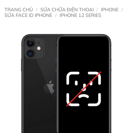
TRANG CHỦ
/
SỬA CHỮA ĐIỆN THOẠI
/
IPHONE
/
SỬA FACE ID IPHONE
/
IPHONE 12 SERIES