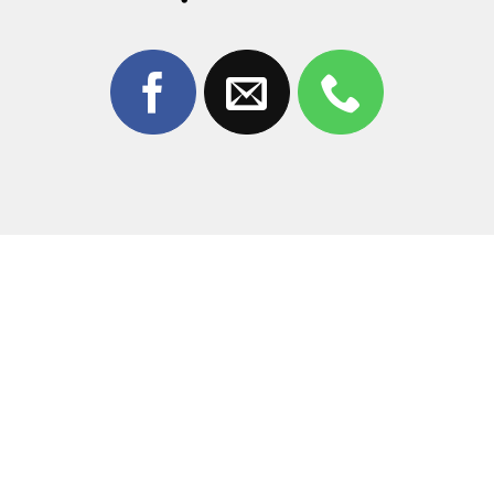
Trang Mobile?
Giữa hàng trăm cửa hàng sửa chữa tại Đồng Nai,
Thùy
Trang Mobile
luôn là địa chỉ “vàng” được khách hàng
tin tưởng nhờ:
Kỹ thuật chuyên sâu:
Đội ngũ kỹ thuật viên có kinh
nghiệm xử lý hàng nghìn ca
sửa Face ID iPhone 12
từ đơn giản đến phức tạp.
Công nghệ hiện đại:
Chúng tôi sử dụng các thiết bị
đọc/ghi (box) chuyên dụng, giúp sửa lỗi mà
không
cần thay linh kiện gốc
, giữ nguyên giá trị máy.
Minh bạch tuyệt đối:
Khách hàng được xem trực tiếp
quá trình sửa chữa, ký tên lên linh kiện, tuyệt đối
không có tình trạng “luộc đồ”.
Giá cả cạnh tranh:
Mức giá luôn được cập nhật, cam