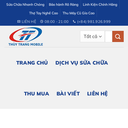
Bỏ
Sửa Chữa Nhanh Chóng
Bảo hành Rõ Ràng
Linh Kiện Chính Hãng
qua
Thợ Tay Nghề Cao
Thu Máy Cũ Gía Cao
nội
LIÊN HỆ
08:00 - 21:00
(+84) 981.926.999
dung
Tìm
kiếm:
TRANG CHỦ
DỊCH VỤ SỬA CHỮA
THU MUA
BÀI VIẾT
LIÊN HỆ