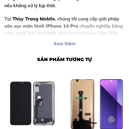
nếu không xử lý kịp thời.
Tại
Thùy Trang Mobile
, chúng tôi cung cấp giải pháp
sửa sọc màn hình iPhone 14 Pro
chuyên nghiệp bằng
công nghệ hiện đại nhất. Giúp bạn tiết kiệm đến 70%
chi phí so với việc phải thay cụm màn hình mới mà vẫn
Xem thêm
đảm bảo chất lượng hiển thị ban đầu.
SẢN PHẨM TƯƠNG TỰ