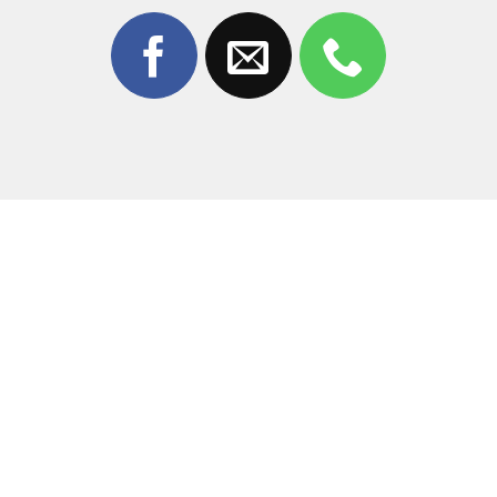
Tại sao nên chọn Thùy Trang Mobile để
sửa sọc màn hình iPhone 14 Pro?
Giữa hàng trăm đơn vị sửa chữa tại Đồng Nai,
Thùy
Trang Mobile
tự hào là địa chỉ tin cậy của cộng đồng
iFan nhờ vào sự minh bạch và tận tâm:
Công nghệ hiện đại:
Chúng tôi sở hữu hệ thống máy
ép cổ cáp, máy laser tách kính tiên tiến nhất, đảm
bảo độ chính xác tuyệt đối.
Kỹ thuật viên chuyên nghiệp:
Đội ngũ thợ có hơn 10
năm kinh nghiệm trong lĩnh vực sửa chữa iPhone, am
hiểu cấu trúc phức tạp của dòng 14 Pro.
Xem trực tiếp, lấy liền:
Khách hàng được quan sát
toàn bộ quá trình
sửa sọc màn hình iPhone 14 Pro
.
Thời gian xử lý nhanh chóng, không giữ máy qua đêm
với các lỗi nhẹ.