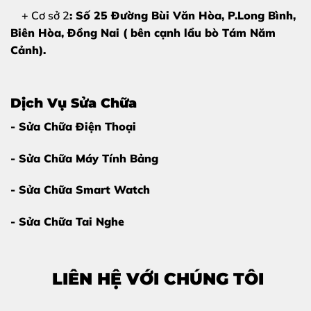
+ Cơ sở 2
: Số 25 Đường Bùi Văn Hòa, P.Long Bình,
Bảng giá dịch vụ sửa chữa iPhone 14 Pro
Biên Hòa, Đồng Nai ( bên cạnh lẩu bò Tám Năm
(Tham khảo)
Cảnh).
Vì giá linh kiện và công nghệ fix lỗi thay đổi theo thời
giá, để nhận báo giá chính xác nhất kèm các chương
trình khuyến mãi hiện có, quý khách vui lòng liên hệ trực
Dịch Vụ Sửa Chữa
tiếp qua Hotline.
- Sửa Chữa Điện Thoại
Dịch vụ sửa chữa
Tình trạng
Báo giá
- Sửa Chữa Máy Tính Bảng
Sửa sọc màn hình
Sọc xanh, sọc trắng
Liên hệ trực tiếp
- Sửa Chữa Smart Watch
- Sửa Chữa Tai Nghe
Ghi chú:
Để nhận báo giá nhanh nhất
trong 30 giây, quý khách hãy nhắn tin
LIÊN HỆ VỚI CHÚNG TÔI
qua
Zalo: 0981 926 999
.