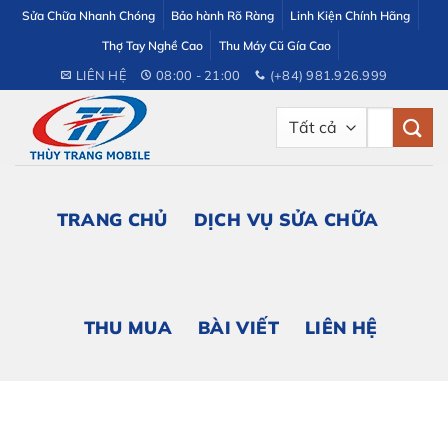
Bỏ
Sửa Chữa Nhanh Chóng
Bảo hành Rõ Ràng
Linh Kiện Chính Hãng
qua
Thợ Tay Nghề Cao
Thu Máy Cũ Gía Cao
nội
LIÊN HỆ
08:00 - 21:00
(+84) 981.926.999
dung
Tìm
kiếm:
TRANG CHỦ
DỊCH VỤ SỬA CHỮA
THU MUA
BÀI VIẾT
LIÊN HỆ