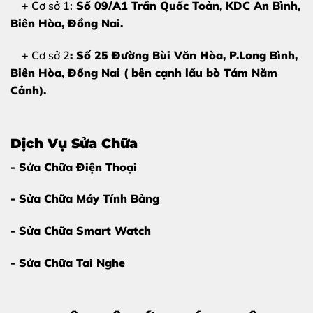
+ Cơ sở 1:
Số 09/A1 Trần Quốc Toản, KDC An Bình,
Biên Hòa
, Đồng Nai.
+ Cơ sở 2
: Số 25 Đường Bùi Văn Hòa, P.Long Bình,
Biên Hòa, Đồng Nai ( bên cạnh lẩu bò Tám Năm
Cảnh).
2. Nguyên nhân khiến Samsung Galaxy
Dịch Vụ Sửa Chữa
S22 FE bị hỏng màn hình
- Sửa Chữa Điện Thoại
Việc hiểu rõ nguyên nhân sẽ giúp bạn có cách bảo quản
máy tốt hơn sau khi sửa chữa. Thông thường, lỗi này đến
- Sửa Chữa Máy Tính Bảng
từ:
- Sửa Chữa Smart Watch
Tác động vật lý:
Máy bị rơi rớt, va đập mạnh hoặc bị
vật nặng đè lên làm đứt cổ cáp hoặc tổn thương tấm
- Sửa Chữa Tai Nghe
nền hiển thị.
Xung đột phần mềm:
Dù hiếm gặp nhưng một số lỗi