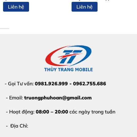
dung hiển thị, khiến bạn không thể đọc tin nhắn hoặc
Liên hệ
Liên hệ
xem video.
Liệt cảm ứng:
Một số vùng trên màn hình không
nhận phản hồi hoặc cảm ứng bị nhảy loạn xạ tại khu
vực bị sọc.
- Gọi Tư vấn:
0981.926.999 - 0962.755.686
- Email:
truongphuhoan@gmail.com
- Hoạt động:
08:00 – 20:00
các ngày trong tuần
- Địa Chỉ: