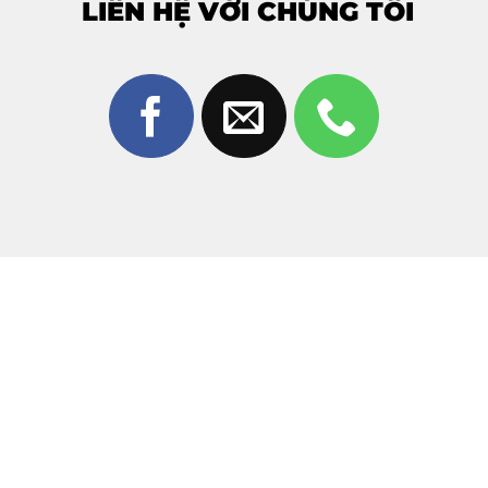
LIÊN HỆ VỚI CHÚNG TÔI
cập nhật hệ điều hành cũng có thể gây ra hiện tượng
nhiễu sọc.
Môi trường ẩm ướt:
Máy bị vào nước hoặc sử dụng
trong môi trường độ ẩm cao lâu ngày làm oxy hóa
các mạch điện bên trong.
Lỗi từ nhà sản xuất:
Một số lô linh kiện gặp vấn đề
về cổ cáp, dẫn đến hiện tượng sọc màn hình sau một
thời gian dài sử dụng.
3. Tại sao nên chọn sửa sọc màn hình
Samsung Galaxy S22 FE tại Thùy Trang
Mobile?
Giữa hàng trăm trung tâm sửa chữa,
Thùy Trang
Mobile
tự hào là điểm đến tin cậy của khách hàng tại
Đồng Nai nhờ các thế mạnh: