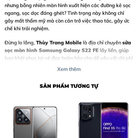
nhưng bỗng nhiên màn hình xuất hiện các đường kẻ sọc
ngang, sọc dọc đáng ghét? Tình trạng này không chỉ
gây mất thẩm mỹ mà còn cản trở việc thao tác, gây ức
chế khi trải nghiệm.
Đừng lo lắng,
Thùy Trang Mobile
là địa chỉ chuyên
sửa
sọc màn hình Samsung Galaxy S22 FE
lấy liền, giúp
bạn khôi phục lại vẻ đẹp hoàn hảo cho dế yêu với chi phí
tiết kiệm nhất.
Xem thêm
SẢN PHẨM TƯƠNG TỰ
Nội Dung Bài Viết
1. Dấu hiệu cho thấy bạn cần sửa sọc màn hình
Samsung Galaxy S22 FE ngay
2. Nguyên nhân khiến Samsung Galaxy S22 FE bị hỏng
màn hình
3. Tại sao nên chọn sửa sọc màn hình Samsung Galaxy
S22 FE tại Thùy Trang Mobile?