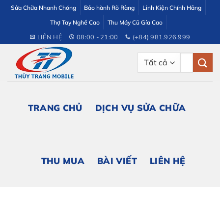
Bỏ
Sửa Chữa Nhanh Chóng
Bảo hành Rõ Ràng
Linh Kiện Chính Hãng
qua
Thợ Tay Nghề Cao
Thu Máy Cũ Gía Cao
nội
LIÊN HỆ
08:00 - 21:00
(+84) 981.926.999
dung
Tìm
kiếm:
TRANG CHỦ
DỊCH VỤ SỬA CHỮA
THU MUA
BÀI VIẾT
LIÊN HỆ