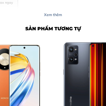
Max ngay
ếp)
Xem thêm
SẢN PHẨM TƯƠNG TỰ
 thay camera iPhone 15 Pro Max
nghiệp. Tuy nhiên, nếu bạn nhận thấy các dấu hiệu sau, đã 
us) vào chủ thể dù ở điều kiện ánh sáng tốt.
lạ, sọc ngang dọc hoặc bị ám màu không rõ nguyên nhân.
bị rung liên tục kèm theo tiếng rè nhẹ từ cụm camera.
ỉ thấy một màu đen, không hiện hình ảnh xem trước.