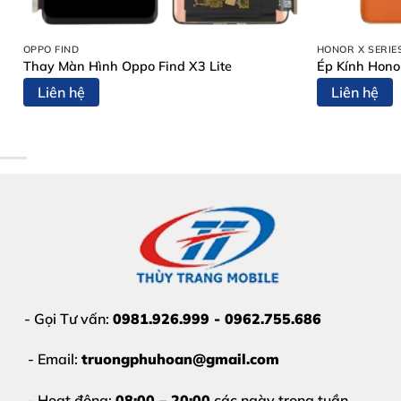
Flash không hoạt động:
Camera bị lỗi dẫn đến việc 
OPPO FIND
HONOR X SERIE
Thay Màn Hình Oppo Find X3 Lite
Ép Kính Hono
Liên hệ
Liên hệ
- Gọi Tư vấn:
0981.926.999 - 0962.755.686
- Email:
truongphuhoan@gmail.com
- Hoạt động:
08:00 – 20:00
các ngày trong tuần