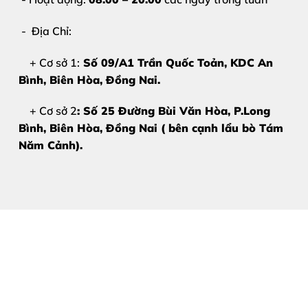
- Địa Chỉ:
+ Cơ sở 1:
Số 09/A1 Trần Quốc Toản, KDC An
Bình, Biên Hòa
, Đồng Nai.
+ Cơ sở 2
: Số 25 Đường Bùi Văn Hòa, P.Long
Bình, Biên Hòa, Đồng Nai ( bên cạnh lẩu bò Tám
2. Nguyên nhân khiến camera iPhone 
Năm Cảnh).
Hiểu rõ nguyên nhân sẽ giúp bạn có cách bảo quản máy t
Va đập mạnh:
Máy bị rơi rớt từ trên cao hoặc chịu lự
Ngấm nước:
Dù có tiêu chuẩn chống nước, nhưng nếu
Môi trường khắc nghiệt:
Thường xuyên sử dụng máy tr
Lỗi linh kiện:
Một số trường hợp hiếm gặp do lỗi từ 