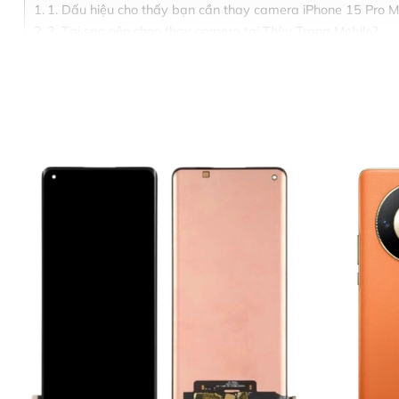
1. Dấu hiệu cho thấy bạn cần thay camera iPhone 15 Pro 
3. Tại sao nên chọn thay camera tại Thùy Trang Mobile?
4. Bảng giá thay camera iPhone 15 Pro Max (Liên hệ trực ti
5. Quy trình thay camera iPhone 15 Pro Max chuyên nghiệp
6. Những lưu ý sau khi thay camera iPhone 15 Pro Max
7. Các câu hỏi thường gặp (FAQ)
8. Thông tin liên hệ và Địa chỉ
1. Dấu hiệu cho thấy bạn cần
iPhone 15 Pro Max nổi tiếng với hệ thống camera chuyên 
Hình ảnh bị nhòe, mờ:
Camera không thể lấy nét (foc
Xuất hiện đốm đen, sọc:
Ảnh chụp có những vết đốm 
Camera bị rung:
Khi mở ứng dụng chụp ảnh, màn hình 
Màn hình đen thui:
Bạn mở ứng dụng camera nhưng ch