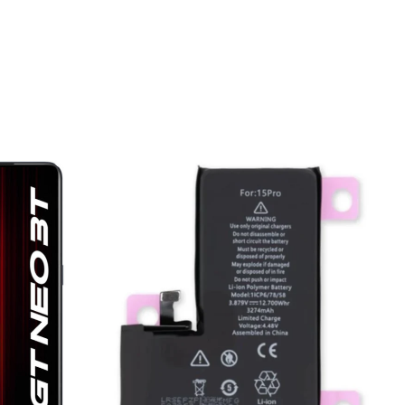
 ngay
đến lúc cần kiểm tra và sửa chữa: