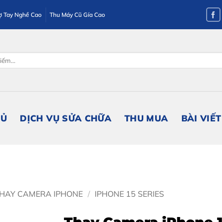
ợ Tay Nghề Cao
Thu Máy Cũ Gía Cao
HỦ
DỊCH VỤ SỬA CHỮA
THU MUA
BÀI VIẾT
HAY CAMERA IPHONE
/
IPHONE 15 SERIES