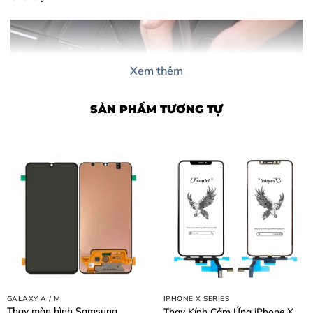
Xem thêm
SẢN PHẨM TƯƠNG TỰ
Nội Dung Bài Viết
1. Dấu hiệu cho thấy bạn cần thay chân sạc iPad Air 5
ngay
2. Nguyên nhân khiến chân sạc iPad Air 5 bị hỏng
3. Tại sao nên chọn thay chân sạc iPad Air 5 tại Thùy
Trang Mobile?
GALAXY A / M
IPHONE X SERIES
Thay màn hình Samsung
Thay Kính Cảm Ứng iPhone X
4. Bảng giá thay chân sạc iPad Air 5