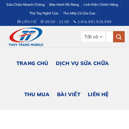
Bỏ
Sửa Chữa Nhanh Chóng
Bảo hành Rõ Ràng
Linh Kiện Chính Hãng
qua
Thợ Tay Nghề Cao
Thu Máy Cũ Gía Cao
nội
LIÊN HỆ
08:00 - 21:00
(+84) 981.926.999
dung
Tìm
kiếm:
TRANG CHỦ
DỊCH VỤ SỬA CHỮA
THU MUA
BÀI VIẾT
LIÊN HỆ