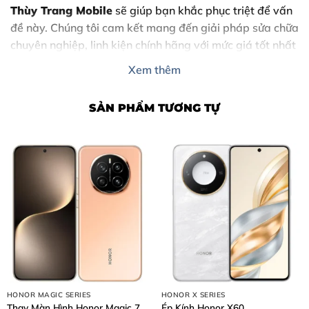
Thùy Trang Mobile
sẽ giúp bạn khắc phục triệt để vấn
đề này. Chúng tôi cam kết mang đến giải pháp sửa chữa
chuyên nghiệp, linh kiện chính hãng với mức giá tốt nhất
tại Đồng Nai.
Xem thêm
SẢN PHẨM TƯƠNG TỰ
Nội Dung Bài Viết
HONOR MAGIC SERIES
HONOR X SERIES
1. Dấu hiệu cho thấy bạn cần thay chân sạc iPad Mini 5
Thay Màn Hình Honor Magic 7
Ép Kính Honor X60