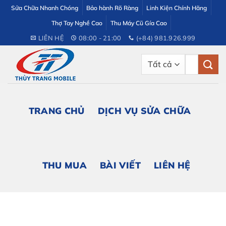
Bỏ
Sửa Chữa Nhanh Chóng
Bảo hành Rõ Ràng
Linh Kiện Chính Hãng
qua
Thợ Tay Nghề Cao
Thu Máy Cũ Gía Cao
nội
LIÊN HỆ
08:00 - 21:00
(+84) 981.926.999
dung
Tìm
kiếm:
TRANG CHỦ
DỊCH VỤ SỬA CHỮA
THU MUA
BÀI VIẾT
LIÊN HỆ