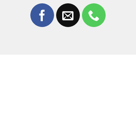
Không tráo linh kiện – sửa chữa công khai
Kỹ thuật viên tay nghề cao
, hơn 10 năm kinh
nghiệm
Thời gian sửa nhanh
, có thể lấy liền
Bảo hành rõ ràng
, hỗ trợ sau sửa chữa
Giá cả minh bạch
, không phát sinh chi phí
Đặc biệt,
Thùy Trang Mobile
chuyên sâu dịch vụ
thay chân sạc iPhone 13 mini tại Biên Hòa
, đảm bảo
đúng kỹ thuật chuẩn Apple.
Bảng giá thay chân sạc iPhone 13 mini
tại Thùy Trang Mobile
Để nhận báo giá chính xác – ưu đãi tốt nhất
, vui
lòng liên hệ trực tiếp: