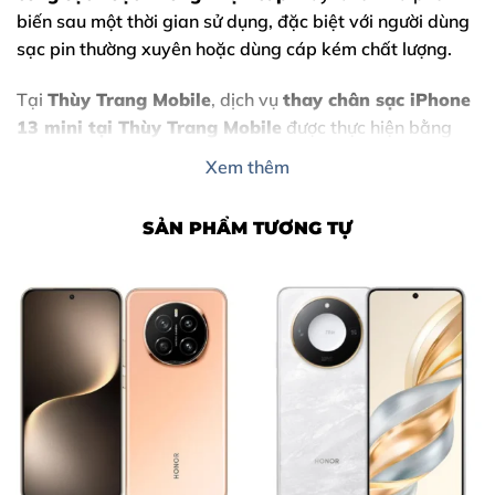
biến sau một thời gian sử dụng, đặc biệt với người dùng
sạc pin thường xuyên hoặc dùng cáp kém chất lượng.
Tại
Thùy Trang Mobile
, dịch vụ
thay chân sạc iPhone
13 mini
tại Thùy Trang Mobile
được thực hiện bằng
linh kiện chất lượng cao
, quy trình rõ ràng, kỹ thuật
Xem thêm
viên nhiều năm kinh nghiệm, đảm bảo
an toàn – nhanh
chóng – minh bạch
cho khách hàng.
SẢN PHẨM TƯƠNG TỰ
Nếu bạn đang tìm nơi
thay chân sạc iPhone 13
mini tại Biên Hòa – Đồng Nai
, thì
Thùy Trang Mobile
là lựa chọn đáng tin cậy.
Nội Dung Bài Viết
Dấu hiệu cần thay chân sạc iPhone 13 mini
Vì sao nên thay chân sạc iPhone 13 mini tại Thùy Trang
Mobile?