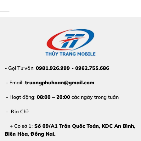
iPhone 13 mini tại Thùy Trang Mobile
càng sớm càng
tốt để tránh hư hỏng nặng hơn:
Cắm sạc không vào pin
hoặc phải xoay cáp
nhiều lần
Sạc chập chờn
, lúc nhận lúc không
iPhone 13 mini
báo phụ kiện không hỗ trợ
Cổng sạc
lỏng, gãy, cong chân tiếp xúc
- Gọi Tư vấn:
0981.926.999 - 0962.755.686
Pin tụt nhanh dù vừa sạc
- Email:
truongphuhoan@gmail.com
Máy
nóng bất thường khi sạc
- Hoạt động:
08:00 – 20:00
các ngày trong tuần
Những dấu hiệu trên cho thấy chân sạc đã xuống cấp
và cần
thay chân sạc iPhone 13 mini tại Thùy Trang
- Địa Chỉ:
Mobile
để đảm bảo an toàn khi sử dụng.
+ Cơ sở 1:
Số 09/A1 Trần Quốc Toản, KDC An Bình,
Biên Hòa
, Đồng Nai.