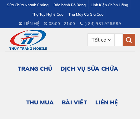
Bỏ
Sửa Chữa Nhanh Chóng
Bảo hành Rõ Ràng
Linh Kiện Chính Hãng
qua
Thợ Tay Nghề Cao
Thu Máy Cũ Gía Cao
nội
LIÊN HỆ
08:00 - 21:00
(+84) 981.926.999
dung
Tìm
kiếm:
TRANG CHỦ
DỊCH VỤ SỬA CHỮA
THU MUA
BÀI VIẾT
LIÊN HỆ