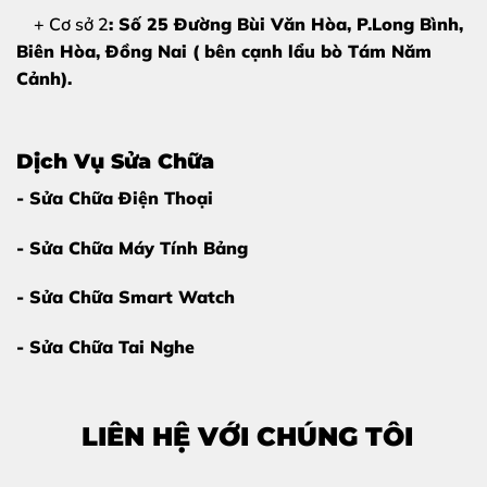
+ Cơ sở 2
: Số 25 Đường Bùi Văn Hòa, P.Long Bình,
Biên Hòa, Đồng Nai ( bên cạnh lẩu bò Tám Năm
Cảnh).
Dịch Vụ Sửa Chữa
- Sửa Chữa Điện Thoại
- Sửa Chữa Máy Tính Bảng
Vì sao nên thay chân sạc iPhone 13 mini
tại Thùy Trang Mobile?
- Sửa Chữa Smart Watch
Giữa rất nhiều cửa hàng sửa chữa,
thay chân sạc
- Sửa Chữa Tai Nghe
iPhone 13 mini tại Thùy Trang Mobile
luôn được
khách hàng tin tưởng bởi những lý do sau:
LIÊN HỆ VỚI CHÚNG TÔI
Linh kiện chất lượng cao
, tương thích hoàn hảo
với iPhone 13 mini