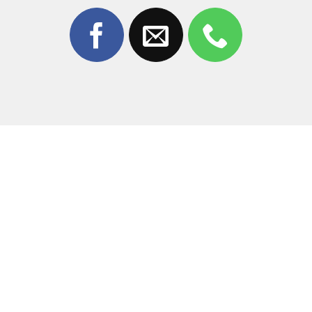
Thời gian sửa nhanh
, chỉ 30–60 phút
Giá cả minh bạch
, không phát sinh
Khách hàng được quan sát trực tiếp
Chính sự uy tín và tận tâm đã giúp dịch vụ
thay chân
sạc iPhone 17 tại Thùy Trang Mobile
nhận được hàng
nghìn đánh giá tích cực.
Bảng Giá Thay Chân Sạc iPhone 17 Tại
Thùy Trang Mobile
Để nhận báo giá chính xác và ưu đãi mới nhất,
vui lòng liên hệ trực tiếp:
Hotline – Zalo:
0981 926 999 – 0962 755 686
Cam kết
báo giá trước – không sửa khi chưa đồng