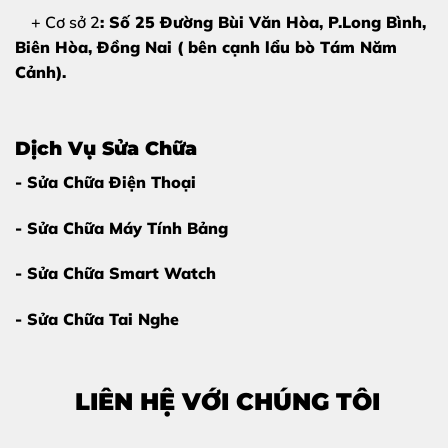
+ Cơ sở 2
: Số 25 Đường Bùi Văn Hòa, P.Long Bình,
Biên Hòa, Đồng Nai ( bên cạnh lẩu bò Tám Năm
Cảnh).
Dịch Vụ Sửa Chữa
- Sửa Chữa Điện Thoại
Vì Sao Nên Thay Chân Sạc iPhone 17 Tại
Thùy Trang Mobile?
- Sửa Chữa Máy Tính Bảng
Giữa rất nhiều cửa hàng sửa chữa,
thay chân sạc
- Sửa Chữa Smart Watch
iPhone 17 tại Thùy Trang Mobile
vẫn là lựa chọn hàng
đầu nhờ những lý do sau:
- Sửa Chữa Tai Nghe
Kỹ thuật viên chuyên iPhone
, tay nghề cao
Trang thiết bị hiện đại
, sửa chữa chính xác
LIÊN HỆ VỚI CHÚNG TÔI
Linh kiện chất lượng
, tương thích 100%