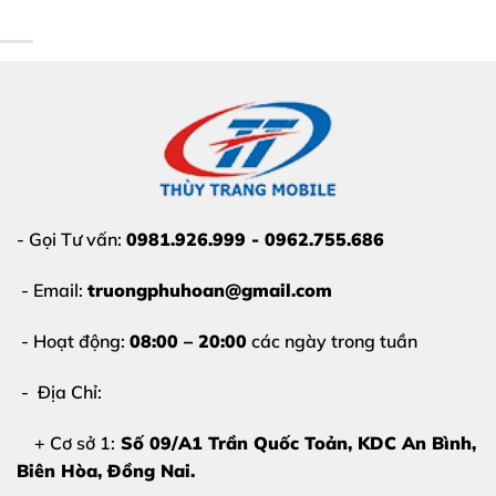
iPhone 17 không nhận sạc
, phải lắc cáp mới vào
pin
Sạc lúc được lúc không
, pin vào rất chậm
Cổng sạc lỏng
, cắm cáp không chắc
Máy báo phụ kiện không được hỗ trợ
Sạc nóng bất thường
, dễ gây hư pin
- Gọi Tư vấn:
0981.926.999 - 0962.755.686
Không kết nối được iTunes, máy tính
- Email:
truongphuhoan@gmail.com
Đừng chủ quan! Việc chậm trễ
thay chân sạc
iPhone 17 tại Thùy Trang Mobile
có thể dẫn đến hư
- Hoạt động:
08:00 – 20:00
các ngày trong tuần
pin, lỗi main, phát sinh chi phí cao hơn.
- Địa Chỉ:
+ Cơ sở 1:
Số 09/A1 Trần Quốc Toản, KDC An Bình,
Biên Hòa
, Đồng Nai.