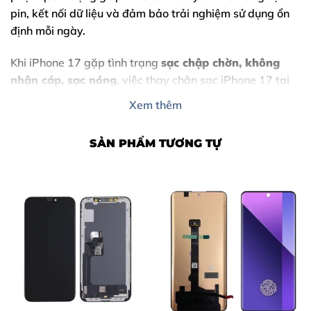
pin, kết nối dữ liệu và đảm bảo trải nghiệm sử dụng ổn
định mỗi ngày.
Khi iPhone 17 gặp tình trạng
sạc chập chờn, không
nhận cáp, sạc nóng
, việc thay chân sạc iPhone 17 tại
Thùy Trang Mobile là giải pháp nhanh chóng, an toàn
Xem thêm
và tiết kiệm chi phí. Với đội ngũ kỹ thuật viên giàu kinh
nghiệm, linh kiện chất lượng cao, quy trình minh bạch,
SẢN PHẨM TƯƠNG TỰ
chúng tôi cam kết mang đến sự hài lòng tuyệt đối cho
khách hàng.
Nội Dung Bài Viết
Dấu Hiệu Cho Thấy Bạn Cần Thay Chân Sạc iPhone 17
Vì Sao Nên Thay Chân Sạc iPhone 17 Tại Thùy Trang
Mobile?
Bảng Giá Thay Chân Sạc iPhone 17 Tại Thùy Trang
Mobile