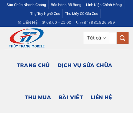
Bỏ
Sửa Chữa Nhanh Chóng
Bảo hành Rõ Ràng
Linh Kiện Chính Hãng
qua
Thợ Tay Nghề Cao
Thu Máy Cũ Gía Cao
nội
LIÊN HỆ
08:00 - 21:00
(+84) 981.926.999
dung
Tìm
kiếm:
TRANG CHỦ
DỊCH VỤ SỬA CHỮA
THU MUA
BÀI VIẾT
LIÊN HỆ