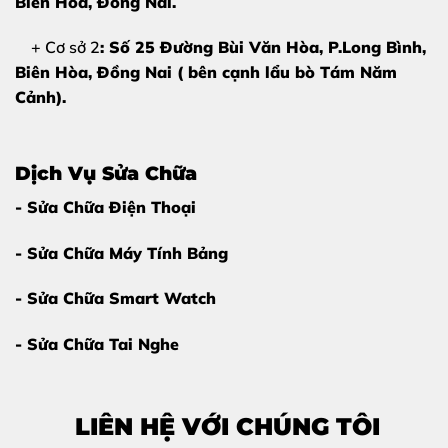
Biên Hòa
, Đồng Nai.
Kỹ thuật viên tay nghề cao
+ Cơ sở 2
: Số 25 Đường Bùi Văn Hòa, P.Long Bình,
Máy ép kính – tách kính chuyên dụng
Biên Hòa, Đồng Nai ( bên cạnh lẩu bò Tám Năm
Linh kiện chọn lọc, tương thích hoàn hảo
Cảnh).
Thời gian sửa nhanh – lấy liền
Giá hợp lý – không phát sinh
Dịch Vụ Sửa Chữa
Khách hàng ký tên lên linh kiện
- Sửa Chữa Điện Thoại
Chúng tôi
chỉ thay kính cảm ứng
, không tráo màn,
- Sửa Chữa Máy Tính Bảng
không thay linh kiện khi chưa được đồng ý.
- Sửa Chữa Smart Watch
Bảng Giá Thay Kính Cảm Ứng iPhone 11
- Sửa Chữa Tai Nghe
Pro
Vui lòng liên hệ trực tiếp để được báo giá chính
xác và ưu đãi tốt nhất
LIÊN HỆ VỚI CHÚNG TÔI