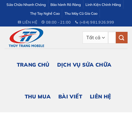
Bỏ
Sửa Chữa Nhanh Chóng
Bảo hành Rõ Ràng
Linh Kiện Chính Hãng
qua
Thợ Tay Nghề Cao
Thu Máy Cũ Gía Cao
nội
LIÊN HỆ
08:00 - 21:00
(+84) 981.926.999
dung
Tìm
kiếm:
TRANG CHỦ
DỊCH VỤ SỬA CHỮA
THU MUA
BÀI VIẾT
LIÊN HỆ