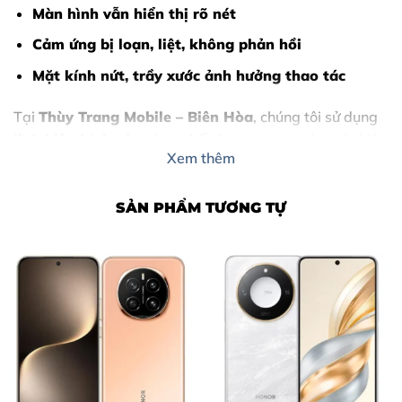
Màn hình vẫn hiển thị rõ nét
Cảm ứng bị loạn, liệt, không phản hồi
Mặt kính nứt, trầy xước ảnh hưởng thao tác
Tại
Thùy Trang Mobile – Biên Hòa
, chúng tôi sử dụng
linh kiện kính cảm ứng chất lượng cao
, máy móc hiện
Xem thêm
đại, kỹ thuật viên nhiều năm kinh nghiệm, đảm bảo:
Giữ nguyên màn hình gốc
SẢN PHẨM TƯƠNG TỰ
Không ảnh hưởng Face ID
Không mất dữ liệu
Thời gian sửa chữa nhanh chóng
Nội Dung Bài Viết
Dấu Hiệu iPhone 11 Pro Cần Thay Kính Cảm Ứng