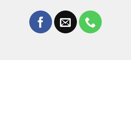
Hotline – Zalo:
0981 926 999 – 0962 755 686
Cam kết báo đúng giá – không mập mờ – không ép
sửa thêm.
Quy Trình Thay Kính Cảm Ứng iPhone 11
Pro
Bước 1: Tiếp Nhận Thiết Bị & Tư Vấn Ban Đầu
Kiểm tra tình trạng cảm ứng
Xác định lỗi kính hay lỗi màn
Tư vấn giải pháp phù hợp, tiết kiệm nhất
Bước 2: Lập Phiếu Tiếp Nhận & Chuẩn Đoán Chi
Tiết
Lập phiếu sửa chữa rõ ràng