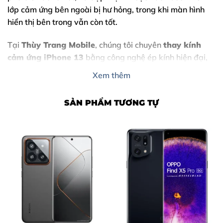
lớp cảm ứng bên ngoài bị hư hỏng, trong khi màn hình
hiển thị bên trong vẫn còn tốt.
Tại
Thùy Trang Mobile
, chúng tôi chuyên
thay kính
cảm ứng iPhone 13
bằng công nghệ ép kính hiện đại,
giúp khách hàng
tiết kiệm chi phí tối đa
so với việc
Xem thêm
thay nguyên bộ màn hình. Toàn bộ quy trình được thực
hiện
trực tiếp – minh bạch – lấy liền trong ngày
.
SẢN PHẨM TƯƠNG TỰ
Với nhiều năm kinh nghiệm sửa chữa iPhone tại Biên
Hòa – Đồng Nai, Thùy Trang Mobile tự tin mang đến
dịch vụ
nhanh chóng – chính xác – an toàn tuyệt đối
cho thiết bị
.
Nội Dung Bài Viết
Dấu hiệu nhận biết cần thay kính cảm ứng iPhone 13
Vì sao nên thay kính cảm ứng iPhone 13 sớm?