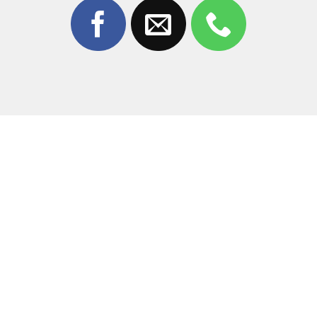
Để đảm bảo báo giá
chính xác – minh bạch – không
phát sinh
, khách hàng vui lòng liên hệ trực tiếp:
Cam kết báo đúng giá – không tráo linh kiện –
không ép thêm dịch vụ
Hotline – Zalo:
0981 926 999 – 0962 755 686
Quy trình
thay kính cảm ứng iPhone 13
chuyên nghiệp
Bước 1: Tiếp nhận thiết bị và tư vấn ban đầu
Nhân viên tiếp nhận iPhone 13 từ khách hàng
Kiểm tra sơ bộ tình trạng kính, cảm ứng và hiển thị
Tư vấn giải pháp
thay kính cảm ứng iPhone 13
phù
hợp