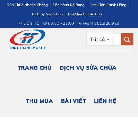
Bỏ
Sửa Chữa Nhanh Chóng
Bảo hành Rõ Ràng
Linh Kiện Chính Hãng
qua
Thợ Tay Nghề Cao
Thu Máy Cũ Gía Cao
nội
LIÊN HỆ
08:00 - 21:00
(+84) 981.926.999
dung
Tìm
kiếm:
TRANG CHỦ
DỊCH VỤ SỬA CHỮA
THU MUA
BÀI VIẾT
LIÊN HỆ