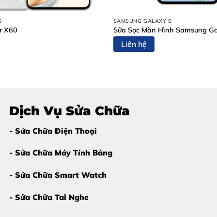
00 Pro
S
SAMSUNG GALAXY S
r X60
Sửa Sọc Màn Hình Samsung Ga
Liên hệ
obile
Dịch Vụ Sửa Chữa
- Sửa Chữa Điện Thoại
 thay ngay màn hình Honor 200 
- Sửa Chữa Máy Tính Bảng
àn hình. Tuy nhiên, nếu gặp các dấu hiệu sau, bạn nên
thay 
- Sửa Chữa Smart Watch
gang màu xanh, hồng hoặc trắng che khuất nội dung hiển thị
- Sửa Chữa Tai Nghe
và loang dần ra khắp màn hình theo thời gian.