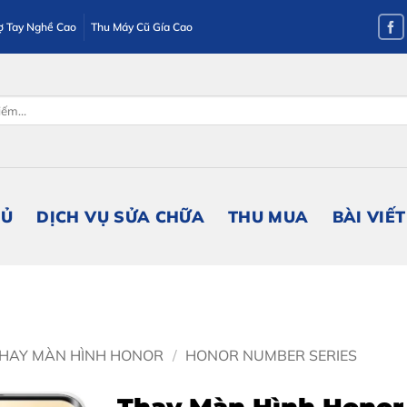
ợ Tay Nghề Cao
Thu Máy Cũ Gía Cao
HỦ
DỊCH VỤ SỬA CHỮA
THU MUA
BÀI VIẾT
HAY MÀN HÌNH HONOR
/
HONOR NUMBER SERIES