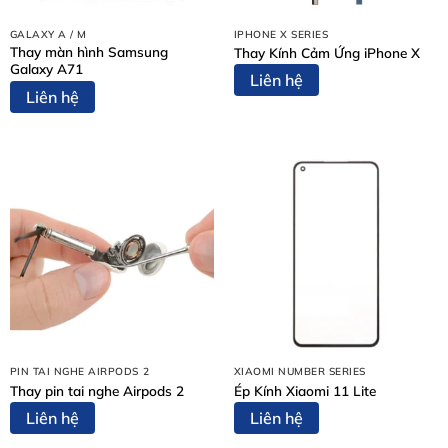
3. Tại sao nên chọn thay màn hình Honor 90 Lite tại
Thùy Trang Mobile?
GALAXY A / M
IPHONE X SERIES
Thay màn hình Samsung
Thay Kính Cảm Ứng iPhone X
4. Bảng giá thay màn hình Honor 90 Lite
Galaxy A71
Liên hệ
5. Quy trình thay màn hình chuyên nghiệp tại Thùy
Liên hệ
Trang Mobile
6. Những lưu ý sau khi thay màn hình mới
7. Các câu hỏi thường gặp (FAQ)
8. Một số dịch vụ khác tại Thùy Trang Mobile
9. Thông tin liên hệ và Địa chỉ
1. Dấu hiệu cho thấy bạn cần thay màn
hình Honor 90 Lite ngay
Việc nhận biết đúng thời điểm cần thay mới giúp bạn
tránh được các hư hỏng lây lan sang các linh kiện khác.
Hãy kiểm tra máy nếu có các dấu hiệu sau:
PIN TAI NGHE AIRPODS 2
XIAOMI NUMBER SERIES
Thay pin tai nghe Airpods 2
Ép Kính Xiaomi 11 Lite
Lỗi hiển thị:
Màn hình xuất hiện sọc dọc, sọc ngang,
Liên hệ
Liên hệ
đốm đen (mực) hoặc bị ám màu, nhấp nháy liên tục.