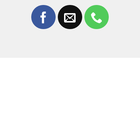
sắc đạt chuẩn 99% so với máy mới.
Kỹ thuật viên chuyên nghiệp:
Đội ngũ thợ có tay
nghề cao, am hiểu cấu tạo dòng Honor, đảm bảo
thao tác chuẩn xác, không làm ảnh hưởng vỏ máy.
Trang thiết bị hiện đại:
Sử dụng công nghệ bóc tách
và ép chân không tiên tiến, giúp màn hình sau khi
thay đẹp không tì vết.
Giá cả cạnh tranh:
Mức giá luôn được cập nhật tốt
nhất thị trường Biên Hòa, không phát sinh chi phí ẩn.