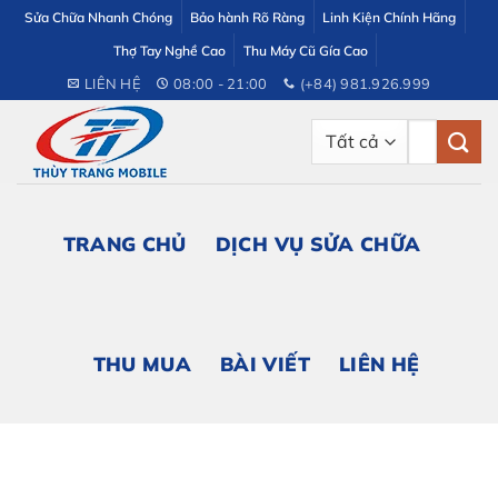
Bỏ
Sửa Chữa Nhanh Chóng
Bảo hành Rõ Ràng
Linh Kiện Chính Hãng
qua
Thợ Tay Nghề Cao
Thu Máy Cũ Gía Cao
nội
LIÊN HỆ
08:00 - 21:00
(+84) 981.926.999
dung
Tìm
kiếm:
TRANG CHỦ
DỊCH VỤ SỬA CHỮA
THU MUA
BÀI VIẾT
LIÊN HỆ