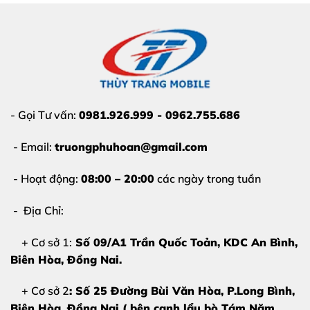
sọc ngang màu xanh, trắng hoặc tím gây mất thẩm
mỹ.
Chảy mực, đổ đốm:
Các vết đen loang lổ trên màn
hình (đốm đen) ngày càng rộng ra, che mất nội dung
hiển thị.
- Gọi Tư vấn:
0981.926.999 - 0962.755.686
Lỗi cảm ứng:
Cảm ứng bị liệt hoàn toàn, nhảy loạn
xạ hoặc có những điểm chết không phản hồi.
- Email:
truongphuhoan@gmail.com
Màn hình tối đen:
Máy vẫn rung, có chuông gọi đến
- Hoạt động:
08:00 – 20:00
các ngày trong tuần
nhưng màn hình không hiển thị bất kỳ hình ảnh nào.
- Địa Chỉ:
Màn hình bị ám màu:
Hiển thị màu sắc không chính
xác, bị ám vàng, ám xanh nặng nề.
+ Cơ sở 1:
Số 09/A1 Trần Quốc Toản, KDC An Bình,
Biên Hòa
, Đồng Nai.
2. Nguyên nhân khiến màn hình Honor
+ Cơ sở 2
: Số 25 Đường Bùi Văn Hòa, P.Long Bình,
90 bị hỏng
Biên Hòa, Đồng Nai ( bên cạnh lẩu bò Tám Năm