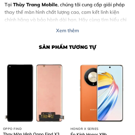
Tại
Thùy Trang Mobile
, chúng tôi cung cấp giải pháp
thay thế màn hình chất lượng cao, cam kết linh kiện
chính hãng và bảo hành dài hạn. Hãy cùng tìm hiểu chi
tiết về dịch vụ này qua bài viết dưới đây.
Xem thêm
SẢN PHẨM TƯƠNG TỰ
Nội Dung Bài Viết
OPPO FIND
HONOR X SERIES
Thay Màn Hình Oppo Find X3
1. Dấu hiệu cho thấy bạn cần thay màn hình Honor 90
Ép Kính Honor X9b