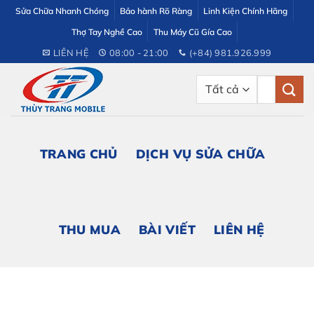
Bỏ
Sửa Chữa Nhanh Chóng
Bảo hành Rõ Ràng
Linh Kiện Chính Hãng
qua
Thợ Tay Nghề Cao
Thu Máy Cũ Gía Cao
nội
LIÊN HỆ
08:00 - 21:00
(+84) 981.926.999
dung
Tìm
kiếm:
TRANG CHỦ
DỊCH VỤ SỬA CHỮA
THU MUA
BÀI VIẾT
LIÊN HỆ