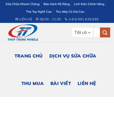
Bỏ
Sửa Chữa Nhanh Chóng
Bảo hành Rõ Ràng
Linh Kiện Chính Hãng
qua
Thợ Tay Nghề Cao
Thu Máy Cũ Gía Cao
nội
LIÊN HỆ
08:00 - 21:00
(+84) 981.926.999
dung
Tìm
kiếm:
TRANG CHỦ
DỊCH VỤ SỬA CHỮA
THU MUA
BÀI VIẾT
LIÊN HỆ