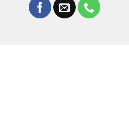
Honor Magic V3 tại Thùy Trang Mobile?
Giữa rất nhiều trung tâm sửa chữa,
Thùy Trang Mobile
tự hào là địa chỉ uy tín hàng đầu tại Biên Hòa được
khách hàng tin tưởng nhờ:
Linh kiện chuẩn zin:
Chúng tôi chỉ sử dụng màn hình
có nguồn gốc rõ ràng, đảm bảo độ phân giải và màu
sắc chuẩn 100%.
Công nghệ hiện đại:
Sử dụng máy móc tách ép kính
và màn hình gập chuyên dụng, không gây ảnh hưởng
đến các linh kiện khác.
Đội ngũ chuyên nghiệp:
Kỹ thuật viên có kinh
nghiệm xử lý các dòng máy gập phức tạp như Honor,
Samsung Fold, Huawei.
Minh bạch tuyệt đối:
Khách hàng được trực tiếp