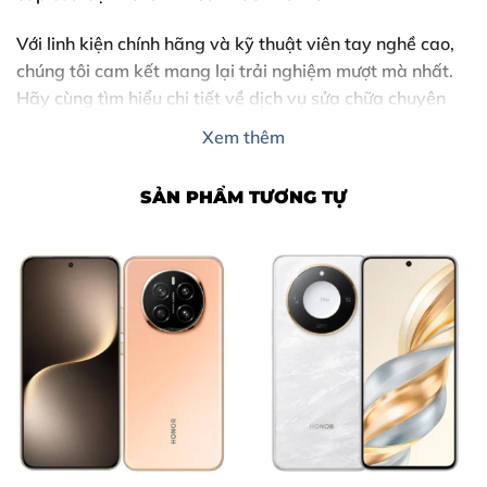
Với linh kiện chính hãng và kỹ thuật viên tay nghề cao,
chúng tôi cam kết mang lại trải nghiệm mượt mà nhất.
Hãy cùng tìm hiểu chi tiết về dịch vụ sửa chữa chuyên
nghiệp tại Biên Hòa ngay dưới đây.
Xem thêm
SẢN PHẨM TƯƠNG TỰ
Nội Dung Bài Viết