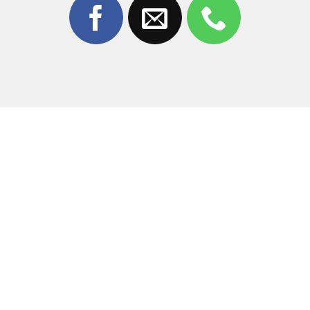
khách hàng nhờ vào:
Linh kiện chất lượng:
Cam kết sử dụng màn hình có
nguồn gốc rõ ràng, độ hiển thị và cảm ứng đạt chuẩn
99% so với máy mới.
Kỹ thuật viên chuyên nghiệp:
Đội ngũ thợ có tay
nghề cao, am hiểu sâu về dòng điện thoại Honor,
thao tác tỉ mỉ và chính xác.
Máy móc hiện đại:
Áp dụng công nghệ tách ép chân
không tiên tiến, giúp quá trình thay thế nhanh chóng
và không bám bụi.
Xem trực tiếp:
Khách hàng được xem trực tiếp toàn
bộ quá trình sửa chữa, đảm bảo tính minh bạch,
không lo bị “tráo đồ”.