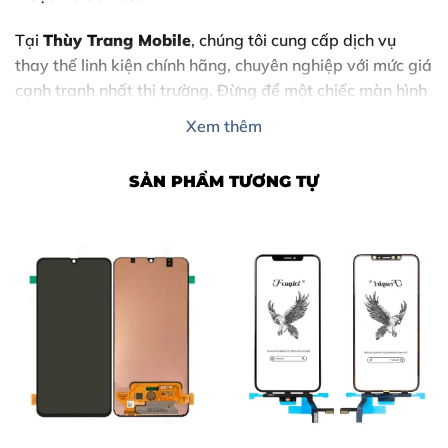
Tại
Thùy Trang Mobile
, chúng tôi cung cấp dịch vụ
thay thế linh kiện chính hãng, chuyên nghiệp với mức giá
cạnh tranh nhất thị trường. Đừng để một chiếc màn hình
hỏng làm gián đoạn công việc và giải trí của bạn.
Xem thêm
SẢN PHẨM TƯƠNG TỰ
Nội Dung Bài Viết