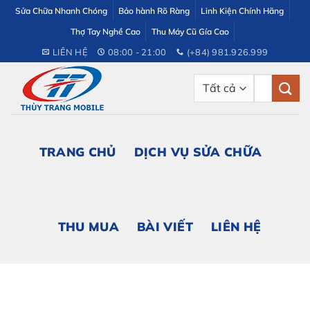
Bỏ
Sửa Chữa Nhanh Chóng
Bảo hành Rõ Ràng
Linh Kiện Chính Hãng
qua
Thợ Tay Nghề Cao
Thu Máy Cũ Gía Cao
nội
LIÊN HỆ
08:00 - 21:00
(+84) 981.926.999
dung
Tìm
kiếm:
TRANG CHỦ
DỊCH VỤ SỬA CHỮA
THU MUA
BÀI VIẾT
LIÊN HỆ