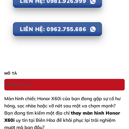
LIÊN HỆ: 0981.926.999
LIÊN HỆ: 0962.755.686
MÔ TẢ
ĐÁNH GIÁ (0)
Màn hình chiếc
Honor X60i
của bạn đang gặp sự cố hư
hỏng, sọc nhòe hoặc vỡ nát sau một va chạm mạnh?
Bạn đang tìm kiếm một địa chỉ
thay màn hình Honor
X60i
uy tín tại Biên Hòa để khôi phục lại trải nghiệm
mượt mà ban đầu?