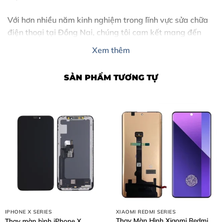
Với hơn nhiều năm kinh nghiệm trong lĩnh vực sửa chữa
điện thoại tại Đồng Nai, chúng tôi cam kết mang đến
giải pháp thay thế màn hình chất lượng cao, lấy liền
Xem thêm
trong ngày với mức chi phí tối ưu nhất cho khách hàng.
SẢN PHẨM TƯƠNG TỰ
IPHONE X SERIES
XIAOMI REDMI SERIES
Nội Dung Bài Viết
Thay Màn Hình Xiaomi Redmi
Thay màn hình iPhone X