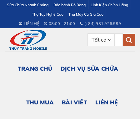
Bỏ
Sửa Chữa Nhanh Chóng
Bảo hành Rõ Ràng
Linh Kiện Chính Hãng
qua
Thợ Tay Nghề Cao
Thu Máy Cũ Gía Cao
nội
LIÊN HỆ
08:00 - 21:00
(+84) 981.926.999
dung
Tìm
kiếm:
TRANG CHỦ
DỊCH VỤ SỬA CHỮA
THU MUA
BÀI VIẾT
LIÊN HỆ