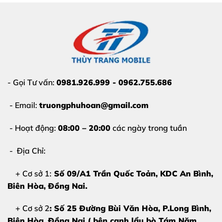
Màn hình xuất hiện sọc:
Các đường sọc ngang, sọc
dọc màu xanh, trắng hoặc tím che khuất nội dung
hiển thị.
Chảy mực, đốm đen:
Xuất hiện các vết loang màu
đen ngày càng lan rộng ra khắp màn hình.
- Gọi Tư vấn:
0981.926.999 - 0962.755.686
Lỗi cảm ứng:
Cảm ứng bị liệt hoàn toàn, nhảy loạn
- Email:
truongphuhoan@gmail.com
xạ hoặc có những “điểm chết” không thao tác được.
- Hoạt động:
08:00 – 20:00
các ngày trong tuần
Màn hình tối đen:
Điện thoại vẫn có chuông, vẫn
rung nhưng màn hình không hiển thị bất kỳ hình ảnh
- Địa Chỉ:
nào.
+ Cơ sở 1:
Số 09/A1 Trần Quốc Toản, KDC An Bình,
Hiển thị sai màu sắc:
Hình ảnh bị ám vàng, ám
Biên Hòa
, Đồng Nai.
hồng hoặc màu sắc bị nhòe, không sắc nét như ban
+ Cơ sở 2
: Số 25 Đường Bùi Văn Hòa, P.Long Bình,
đầu.
Biên Hòa, Đồng Nai ( bên cạnh lẩu bò Tám Năm