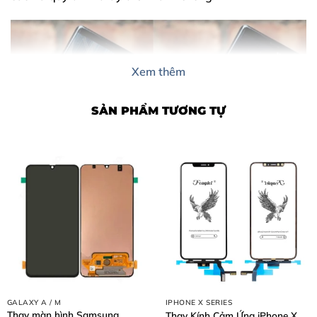
Xem thêm
SẢN PHẨM TƯƠNG TỰ
Nội Dung Bài Viết
1. Dấu hiệu cho thấy bạn cần thay ngay màn hình
Honor X9c
2. Nguyên nhân khiến màn hình Honor X9c bị hỏng
3. Tại sao nên chọn thay màn hình Honor X9c tại Thùy
Trang Mobile?
GALAXY A / M
IPHONE X SERIES
Thay màn hình Samsung
Thay Kính Cảm Ứng iPhone X