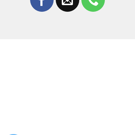
màu sắc hiển thị sắc nét và cảm ứng mượt mà như
ban đầu.
Đội ngũ kỹ thuật viên:
Nhân viên tại Thùy Trang
Mobile có tay nghề cao, giàu kinh nghiệm, thao tác tỉ
mỉ và chuẩn xác trên dòng Honor.
Máy móc hiện đại:
Trang thiết bị tách ép kính và
thay màn hình công nghệ mới nhất giúp quá trình sửa
chữa nhanh chóng, an toàn.
Xem trực tiếp:
Khách hàng có thể ngồi xem trực tiếp
quá trình kỹ thuật viên làm việc, đảm bảo tính minh
bạch và an tâm tuyệt đối.