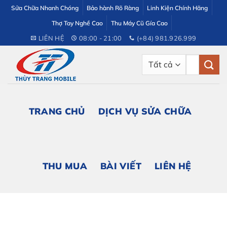
Bỏ
Sửa Chữa Nhanh Chóng
Bảo hành Rõ Ràng
Linh Kiện Chính Hãng
qua
Thợ Tay Nghề Cao
Thu Máy Cũ Gía Cao
nội
LIÊN HỆ
08:00 - 21:00
(+84) 981.926.999
dung
Tìm
kiếm:
TRANG CHỦ
DỊCH VỤ SỬA CHỮA
THU MUA
BÀI VIẾT
LIÊN HỆ