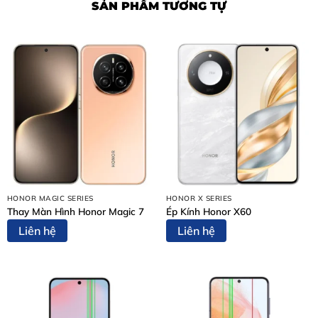
SẢN PHẨM TƯƠNG TỰ
Nội Dung Bài Viết
Dấu Hiệu Cho Thấy Bạn Cần Thay Màn Hình iPhone 12
Mini
Vì Sao Nên Thay Màn Hình iPhone 12 Mini Tại Thùy
Trang Mobile?
Bảng Giá Thay Màn Hình iPhone 12 Mini
Quy Trình Thay Màn Hình iPhone 12 Mini – 5 Bước Minh
Bạch
Bước 1: Tiếp Nhận Thiết Bị & Tư Vấn Ban Đầu
Bước 2: Lập Phiếu Tiếp Nhận & Chuẩn Đoán Chi Tiết
HONOR MAGIC SERIES
HONOR X SERIES
Bước 3: Thông Báo Kết Quả Chuẩn Đoán & Báo Giá
Thay Màn Hình Honor Magic 7
Ép Kính Honor X60
Bước 4: Thực Hiện Sửa Chữa
Liên hệ
Liên hệ
Bước 5: Bàn Giao Thiết Bị & Thanh Toán
Cam Kết Khi Thay Màn Hình iPhone 12 Mini Tại Thùy
Trang Mobile
Một Số Dịch Vụ Sửa Chữa Khác Tại Thùy Trang Mobile
Kết Luận