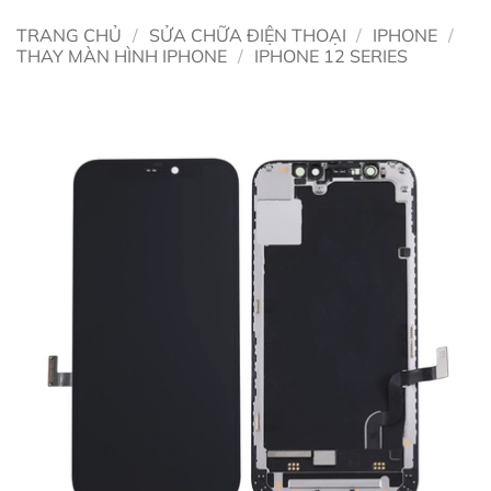
TRANG CHỦ
/
SỬA CHỮA ĐIỆN THOẠI
/
IPHONE
/
THAY MÀN HÌNH IPHONE
/
IPHONE 12 SERIES