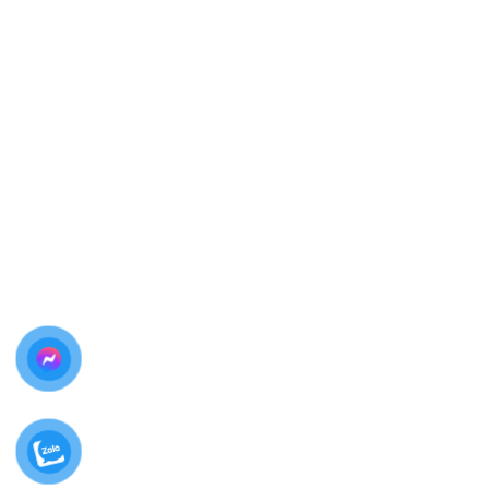
Giữa rất nhiều trung tâm sửa chữa,
Thùy Trang Mobile
là lựa chọn đáng tin cậy khi bạn cần
thay màn hình
iPhone 12 mini tại Biên Hòa – Đồng Nai
vì:
Linh kiện chất lượng cao
, tương thích hoàn hảo với
iPhone 12 mini
Giữ nguyên Face ID
, True Tone (nếu máy còn hỗ trợ)
Kỹ thuật viên giàu kinh nghiệm
, thao tác cẩn thận
Sửa chữa lấy liền
, không giữ máy qua ngày
Báo giá minh bạch
, không phát sinh
Chúng tôi đặt
uy tín – chất lượng – sự hài lòng của
khách hàng
lên hàng đầu.
Bảng Giá Thay Màn Hình iPhone 12 Mini