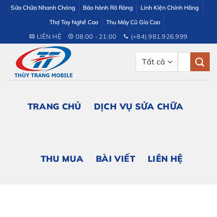
Bỏ
Sửa Chữa Nhanh Chóng
Bảo hành Rõ Ràng
Linh Kiện Chính Hãng
qua
Thợ Tay Nghề Cao
Thu Máy Cũ Gía Cao
nội
LIÊN HỆ
08:00 - 21:00
(+84) 981.926.999
dung
Tìm
kiếm:
TRANG CHỦ
DỊCH VỤ SỬA CHỮA
THU MUA
BÀI VIẾT
LIÊN HỆ