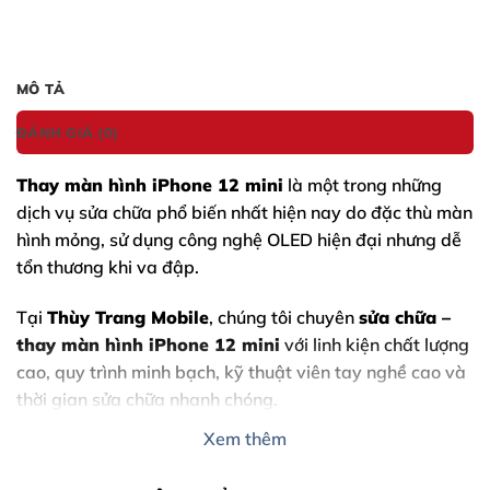
MÔ TẢ
ĐÁNH GIÁ (0)
Thay màn hình iPhone 12 mini
là một trong những
dịch vụ sửa chữa phổ biến nhất hiện nay do đặc thù màn
hình mỏng, sử dụng công nghệ OLED hiện đại nhưng dễ
tổn thương khi va đập.
Tại
Thùy Trang Mobile
, chúng tôi chuyên
sửa chữa –
thay màn hình
iPhone 12 mini
với linh kiện chất lượng
cao, quy trình minh bạch, kỹ thuật viên tay nghề cao và
thời gian sửa chữa nhanh chóng.
Xem thêm
Cam kết
không tráo linh kiện – không phát sinh
chi phí – bảo hành rõ ràng
.