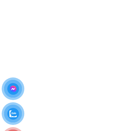
Bảng Giá Thay Màn Hình iPhone 14 Plus
Giá
thay màn hình iPhone 14 Plus
có thể thay đổi tùy
theo loại màn hình (zin, linh kiện loại 1…).
Để nhận báo giá chính xác & ưu đãi mới nhất
, vui
lòng liên hệ trực tiếp:
Hotline – Zalo:
0981 926 999 – 0962 755 686
Tư vấn miễn phí – Báo giá rõ ràng – Không sửa không
sao.
Quy Trình Thay Màn Hình iPhone 14 Plus
Tại Thùy Trang Mobile
Chúng tôi áp dụng
quy trình 5 bước chuyên nghiệp
,
đảm bảo an toàn tuyệt đối cho thiết bị.
Bước 1: Tiếp Nhận Thiết Bị & Tư Vấn Ban Đầu