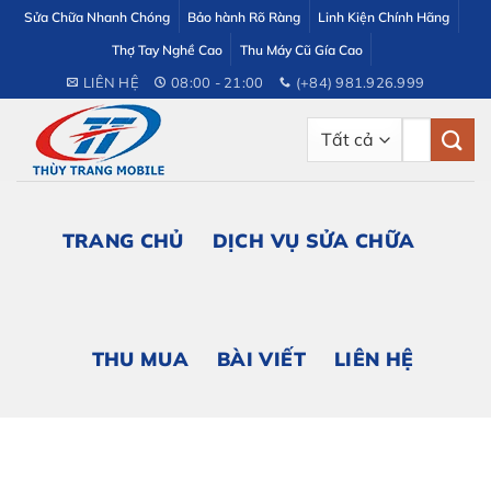
Bỏ
Sửa Chữa Nhanh Chóng
Bảo hành Rõ Ràng
Linh Kiện Chính Hãng
qua
Thợ Tay Nghề Cao
Thu Máy Cũ Gía Cao
nội
LIÊN HỆ
08:00 - 21:00
(+84) 981.926.999
dung
Tìm
kiếm:
TRANG CHỦ
DỊCH VỤ SỬA CHỮA
THU MUA
BÀI VIẾT
LIÊN HỆ