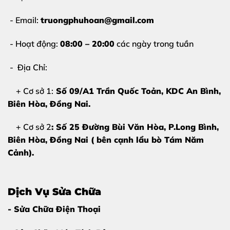
- Email:
truongphuhoan@gmail.com
- Hoạt động:
08:00 – 20:00
các ngày trong tuần
- Địa Chỉ:
+ Cơ sở 1:
Số 09/A1 Trần Quốc Toản, KDC An Bình,
Biên Hòa
, Đồng Nai.
+ Cơ sở 2
: Số 25 Đường Bùi Văn Hòa, P.Long Bình,
Biên Hòa, Đồng Nai ( bên cạnh lẩu bò Tám Năm
Cảnh).
Dịch Vụ Sửa Chữa
Màn hình iPhone bị vỡ cần được thay thế
- Sửa Chữa Điện Thoại