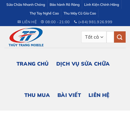
Bỏ
Sửa Chữa Nhanh Chóng
Bảo hành Rõ Ràng
Linh Kiện Chính Hãng
qua
Thợ Tay Nghề Cao
Thu Máy Cũ Gía Cao
nội
LIÊN HỆ
08:00 - 21:00
(+84) 981.926.999
dung
Tìm
kiếm:
TRANG CHỦ
DỊCH VỤ SỬA CHỮA
THU MUA
BÀI VIẾT
LIÊN HỆ