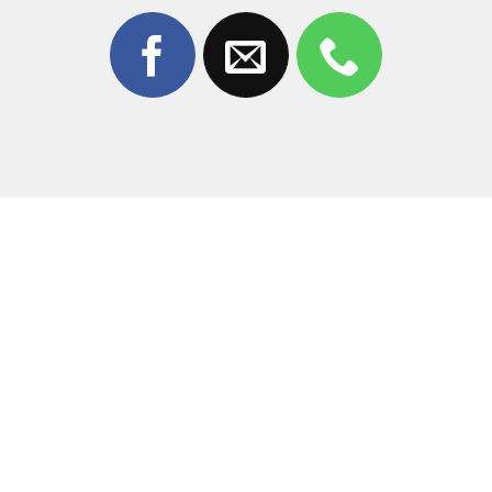
3. Tại sao nên chọn thay màn hình Oppo
Find X8 tại Thùy Trang Mobile?
Giữa hàng trăm cửa hàng sửa chữa tại Đồng Nai,
Thùy
Trang Mobile
luôn khẳng định vị thế nhờ chất lượng
dịch vụ vượt trội:
Linh kiện chuẩn chất lượng:
Chúng tôi chỉ sử dụng
linh kiện loại tốt nhất, đảm bảo màu sắc và độ nhạy
cảm ứng đạt 99% so với máy mới.
Kỹ thuật viên chuyên nghiệp:
Đội ngũ thợ có kinh
nghiệm xử lý các dòng Flagship cao cấp, thao tác tỉ
mỉ, không làm ảnh hưởng đến các linh kiện khác.
Giá cả cạnh tranh:
Mức giá
thay màn hình Oppo
Find X8
luôn được cập nhật, cam kết không phát sinh
chi phí ẩn.