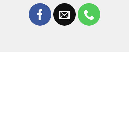
túi quần chật hoặc bị vật nặng đè lên khi ngủ khiến
màn hình bị nứt trong.
Ngấm nước hoặc hóa chất:
Dù có khả năng kháng
nước cơ bản, nhưng nếu bị ngâm nước quá lâu, các
mạch điện tử bên trong màn hình sẽ bị oxy hóa.
3. Tại sao nên chọn thay màn hình tại
Thùy Trang Mobile?
Giữa hàng trăm cửa hàng tại Biên Hòa,
Thùy Trang
Mobile
luôn là cái tên được khách hàng tin tưởng lựa
chọn suốt nhiều năm qua nhờ vào các ưu thế vượt trội:
Linh kiện chính hãng:
Chúng tôi chỉ sử dụng màn
hình chất lượng cao, độ phân giải sắc nét và cảm ứng
mượt mà như máy mới.
Sửa chữa lấy liền:
Quy trình thay thế chỉ mất từ
30 –