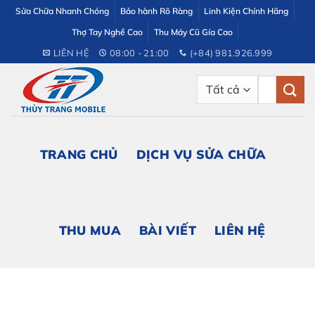
Bỏ
Sửa Chữa Nhanh Chóng
Bảo hành Rõ Ràng
Linh Kiện Chính Hãng
qua
Thợ Tay Nghề Cao
Thu Máy Cũ Gía Cao
nội
LIÊN HỆ
08:00 - 21:00
(+84) 981.926.999
dung
Tìm
kiếm:
TRANG CHỦ
DỊCH VỤ SỬA CHỮA
THU MUA
BÀI VIẾT
LIÊN HỆ