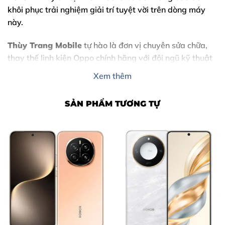
khôi phục trải nghiệm giải trí tuyệt vời trên dòng máy
này.
Thùy Trang Mobile
tự hào là đơn vị chuyên sửa chữa,
thay thế linh kiện Oppo chính hãng với đội ngũ kỹ thuật
viên tay nghề cao. Chúng tôi cam kết mang lại dịch vụ
Xem thêm
nhanh chóng, minh bạch và bảo hành dài hạn cho mọi
khách hàng.
SẢN PHẨM TƯƠNG TỰ