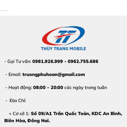
Màn hình là linh kiện quan trọng nhất của chiếc
smartphone. Đừng để những hư hỏng nhỏ làm ảnh
hưởng đến công việc và liên lạc của bạn. Dưới đây là các
dấu hiệu báo động:
Màn hình xuất hiện sọc ngang, sọc dọc:
Các đường
kẻ màu trắng, xanh hoặc hồng chạy dài làm che
khuất nội dung hiển thị.
- Gọi Tư vấn:
0981.926.999 - 0962.755.686
Chảy mực, có đốm đen:
Những vết loang màu đen
xuất hiện và có dấu hiệu lan rộng theo thời gian, làm
- Email:
truongphuhoan@gmail.com
hỏng tấm nền hiển thị.
- Hoạt động:
08:00 – 20:00
các ngày trong tuần
Liệt cảm ứng hoặc loạn điểm:
Bạn không thể thao
- Địa Chỉ:
tác, hoặc điện thoại tự nhảy cảm ứng dù không chạm
vào.
+ Cơ sở 1:
Số 09/A1 Trần Quốc Toản, KDC An Bình,
Biên Hòa
, Đồng Nai.
Màn hình tối đen:
Máy vẫn rung, vẫn có tiếng