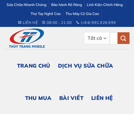
Bỏ
Sửa Chữa Nhanh Chóng
Bảo hành Rõ Ràng
Linh Kiện Chính Hãng
qua
Thợ Tay Nghề Cao
Thu Máy Cũ Gía Cao
nội
LIÊN HỆ
08:00 - 21:00
(+84) 981.926.999
dung
Tìm
kiếm:
TRANG CHỦ
DỊCH VỤ SỬA CHỮA
THU MUA
BÀI VIẾT
LIÊN HỆ