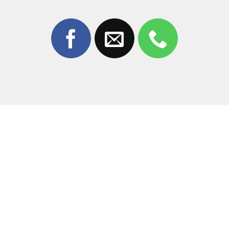
3. Tại sao nên chọn thay màn hình tại
Thùy Trang Mobile?
Giữa hàng trăm cửa hàng sửa chữa,
Thùy Trang Mobile
vẫn là cái tên được khách hàng tại Đồng Nai tin tưởng
nhất khi cần
thay màn hình Oppo Reno 15 Pro
.
Linh kiện chính hãng:
Chúng tôi cam kết sử dụng
màn hình zin, màu sắc hiển thị sắc nét và cảm ứng
mượt mà như máy mới.
Kỹ thuật viên chuyên nghiệp:
Đội ngũ thợ có hơn 10
năm kinh nghiệm, am hiểu sâu về cấu tạo dòng Oppo
Reno.
Máy móc hiện đại:
Sử dụng công nghệ ép kính, hút
chân không tiên tiến, giúp quá trình thay thế chuẩn
xác từng milimet.