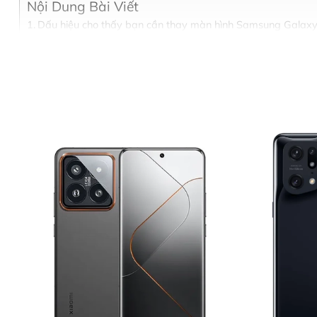
Nội Dung Bài Viết
Dấu hiệu cho thấy bạn cần thay màn hình Samsung Galax
Vì sao nên thay màn hình Samsung Galaxy M31 tại Thùy T
Bảng giá thay màn hình Samsung Galaxy M31
Quy trình thay màn hình Samsung Galaxy M31 tại Thùy Tra
Bước 1: Tiếp nhận thiết bị và tư vấn ban đầu
Bước 2: Lập phiếu tiếp nhận và chuẩn đoán chi tiết
Bước 3: Thông báo kết quả chẩn đoán và báo giá chính thức
Bước 4: Thực hiện sửa chữa
Bước 5: Bàn giao thiết bị và thanh toán
Cam kết khi thay màn hình Samsung Galaxy M31 tại Thùy 
Một số dịch vụ sửa chữa khác tại Thùy Trang Mobile
Liên hệ thay màn hình Samsung Galaxy M31 ngay hôm na
Dấu hiệu cho thấy bạn cần t
Nếu Samsung Galaxy M31 của bạn gặp một trong các tình
Màn hình bị nứt, vỡ kính
, dù cảm ứng còn hoạt động