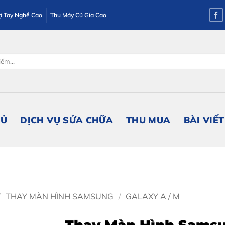
ợ Tay Nghề Cao
Thu Máy Cũ Gía Cao
HỦ
DỊCH VỤ SỬA CHỮA
THU MUA
BÀI VIẾT
/
THAY MÀN HÌNH SAMSUNG
/
GALAXY A / M