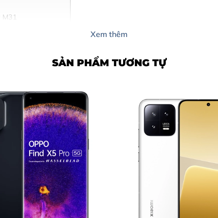
y M31
rang Mobile?
Xem thêm
ng Mobile (5 bước)
SẢN PHẨM TƯƠNG TỰ
Trang Mobile
y
hay màn hình Samsung Galaxy M
 trạng sau, rất có thể đã đến lúc
thay màn hình Samsun