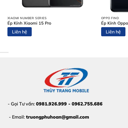
Cảm ứng loạn, đơ, liệt
một phần hoặc toàn bộ
Màn hình không hiển thị
, chỉ còn âm thanh
XIAOMI NUMBER SERIES
OPPO FIND
Xuất hiện
sọc ngang, sọc dọc, đốm mực, ám màu
Ép Kính Xiaomi 15 Pro
Ép Kính Oppo
Liên hệ
Liên hệ
Màn hình
nhấp nháy, tối mờ, sai màu
Những dấu hiệu này nếu không xử lý sớm có thể ảnh h
- Gọi Tư vấn:
0981.926.999 - 0962.755.686
- Email:
truongphuhoan@gmail.com