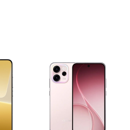
31
g Galaxy M31
: