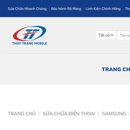
Bỏ
Sửa Chữa Nhanh Chóng
Bảo hành Rõ Ràng
Linh Kiện Chính Hãng
Th
qua
nội
dung
Tìm
kiếm:
TRANG C
TRANG CHỦ
/
SỬA CHỮA ĐIỆN THOẠI
/
SAMSUNG