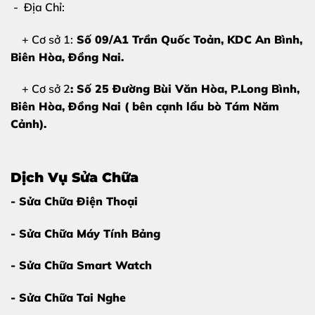
- Địa Chỉ:
+ Cơ sở 1:
Số 09/A1 Trần Quốc Toản, KDC An Bình,
Biên Hòa
, Đồng Nai.
+ Cơ sở 2
: Số 25 Đường Bùi Văn Hòa, P.Long Bình,
Biên Hòa, Đồng Nai ( bên cạnh lẩu bò Tám Năm
Cảnh).
Dịch Vụ Sửa Chữa
- Sửa Chữa Điện Thoại
Dấu hiệu cho thấy bạn cần thay màn hình Samsung
- Sửa Chữa Máy Tính Bảng
Galaxy Z Flip
- Sửa Chữa Smart Watch
.
- Sửa Chữa Tai Nghe