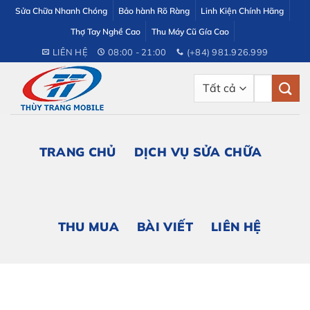
Bỏ
Sửa Chữa Nhanh Chóng
Bảo hành Rõ Ràng
Linh Kiện Chính Hãng
qua
Thợ Tay Nghề Cao
Thu Máy Cũ Gía Cao
nội
LIÊN HỆ
08:00 - 21:00
(+84) 981.926.999
dung
Tìm
kiếm:
TRANG CHỦ
DỊCH VỤ SỬA CHỮA
THU MUA
BÀI VIẾT
LIÊN HỆ