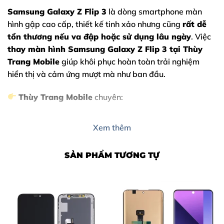
Samsung Galaxy Z Flip 3
là dòng smartphone màn
hình gập cao cấp, thiết kế tinh xảo nhưng cũng
rất dễ
tổn thương nếu va đập hoặc sử dụng lâu ngày
. Việc
thay màn hình Samsung Galaxy Z Flip 3
tại Thùy
Trang Mobile
giúp khôi phục hoàn toàn trải nghiệm
hiển thị và cảm ứng mượt mà như ban đầu.
Thùy Trang Mobile
chuyên:
Thay màn hình gập Samsung chính hãng
Xem thêm
Thay màn hình Samsung Galaxy Z Flip 3 lấy liền
Sửa chữa màn hình Samsung cao cấp tại Đồng Nai
SẢN PHẨM TƯƠNG TỰ
Nội Dung Bài Viết
Dấu hiệu cho thấy bạn cần thay màn hình Samsung
Galaxy Z Flip 3