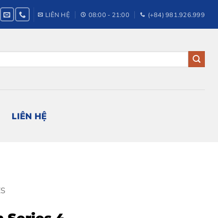
LIÊN HỆ
08:00 - 21:00
(+84) 981.926.999
LIÊN HỆ
ES