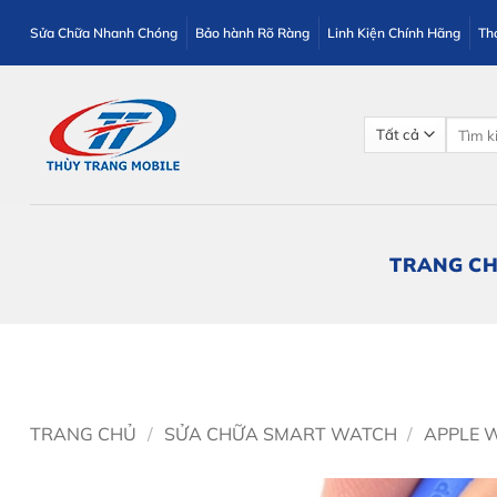
Bỏ
Sửa Chữa Nhanh Chóng
Bảo hành Rõ Ràng
Linh Kiện Chính Hãng
Th
qua
nội
dung
Tìm
kiếm:
TRANG C
TRANG CHỦ
/
SỬA CHỮA SMART WATCH
/
APPLE 