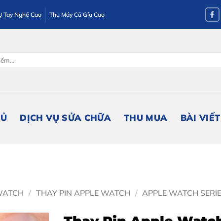
ợ Tay Nghề Cao
Thu Máy Cũ Gía Cao
HỦ
DỊCH VỤ SỬA CHỮA
THU MUA
BÀI VIẾT
WATCH
/
THAY PIN APPLE WATCH
/
APPLE WATCH SERI