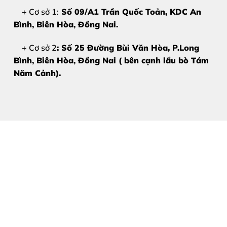
Pin chất lượng cao
, dung lượng chuẩn
+ Cơ sở 1:
Số 09/A1 Trần Quốc Toản, KDC An
Quy trình minh bạch
, khách ký tên linh kiện
Bình, Biên Hòa
, Đồng Nai.
Giá cả hợp lý
, không phát sinh
+ Cơ sở 2
: Số 25 Đường Bùi Văn Hòa, P.Long
Bảo hành rõ ràng
, hỗ trợ tận tâm
Bình, Biên Hòa, Đồng Nai ( bên cạnh lẩu bò Tám
Năm Cảnh).
Thay pin Apple Watch Series 4 tại Thùy Trang Mo
Bảng Giá Thay Pin Apple Watc
Do giá pin Apple Watch có thể thay đổi theo thời điểm và
Bảng Giá Tham Khảo
DỊCH VỤ
Thay pin Apple Watch Series 4
Kiểm tra pin Apple Watch