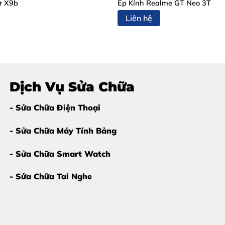
r X9b
Ép Kính Realme GT Neo 3T
Liên hệ
 sau, rất có thể bạn cần
thay pin Apple Watch Series 4 t
Dịch Vụ Sửa Chữa
- Sửa Chữa Điện Thoại
- Sửa Chữa Máy Tính Bảng
 Watch Series 4 tại Thùy Trang Mobile
càng sớm càng tốt 
- Sửa Chữa Smart Watch
tch Series 4 Tại Thùy Trang Mo
- Sửa Chữa Tai Nghe
 Apple Watch Series 4
đúng kỹ thuật.
Thùy Trang Mobile
đ
h