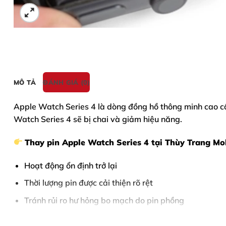
MÔ TẢ
ĐÁNH GIÁ (0)
Apple Watch Series 4
là dòng đồng hồ thông minh cao cấp
Watch Series 4 sẽ bị chai và giảm hiệu năng.
Thay pin Apple Watch Series 4
tại Thùy Trang Mo
Hoạt động ổn định trở lại
Thời lượng pin được cải thiện rõ rệt
Tránh rủi ro hư hỏng bo mạch do pin phồng
Thùy Trang Mobile
chuyên
thay pin Apple Watch Seri