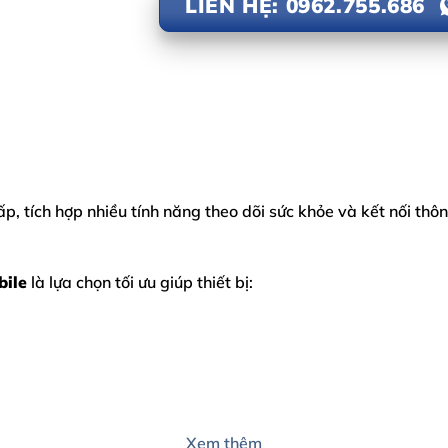
LIÊN HỆ: 0962.755.686
, tích hợp nhiều tính năng theo dõi sức khỏe và kết nối thôn
bile
là lựa chọn tối ưu giúp thiết bị:
es 4
chuẩn kỹ thuật, không tráo linh kiện, bảo hành rõ ràng.
Xem thêm