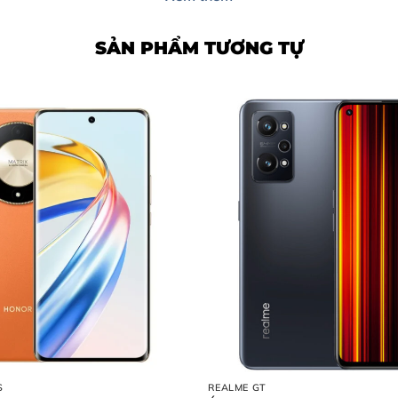
SẢN PHẨM TƯƠNG TỰ
Mobile?
obile
Trang Mobile
Thức
g Mobile
S
REALME GT
 Watch Series 4