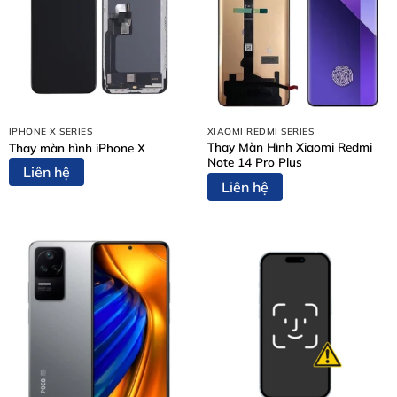
Nội Dung Bài Viết
Dấu Hiệu Cần Thay Pin Apple Watch Ultra
Vì Sao Nên Thay Pin Apple Watch Ultra Tại Thùy
Trang Mobile?
IPHONE X SERIES
XIAOMI REDMI SERIES
Bảng Giá Thay Pin Apple Watch Ultra Tại Thùy
Thay Màn Hình Xiaomi Redmi
Thay màn hình iPhone X
Trang Mobile
Note 14 Pro Plus
Liên hệ
Quy Trình Thay Pin Apple Watch Ultra Tại Thùy
Liên hệ
Trang Mobile (5 Bước)
Bước 1: Tiếp Nhận Thiết Bị & Tư Vấn Ban Đầu
Bước 2: Lập Phiếu Tiếp Nhận & Chuẩn Đoán Chi Tiết
Bước 3: Thông Báo Kết Quả & Báo Giá Chính Thức
Bước 4: Thực Hiện Thay Pin
Bước 5: Bàn Giao Thiết Bị & Thanh Toán
Cam Kết Khi Thay Pin Apple Watch Ultra Tại Thùy
Trang Mobile
Một Số Dịch Vụ Sửa Chữa Khác Tại Thùy Trang
Mobile