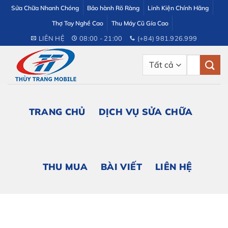
Bỏ
Sửa Chữa Nhanh Chóng
Bảo hành Rõ Ràng
Linh Kiện Chính Hãng
qua
Thợ Tay Nghề Cao
Thu Máy Cũ Gía Cao
nội
LIÊN HỆ
08:00 - 21:00
(+84) 981.926.999
dung
Tìm
kiếm:
TRANG CHỦ
DỊCH VỤ SỬA CHỮA
THU MUA
BÀI VIẾT
LIÊN HỆ