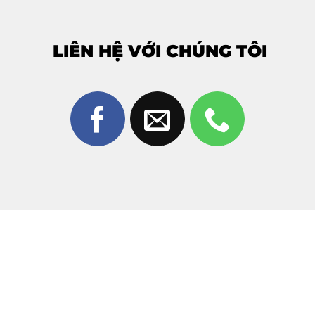
và cảm biến.
LIÊN HỆ VỚI CHÚNG TÔI
Bảng Giá Thay Pin Apple Watch Ultra
Tại Thùy Trang Mobile
Giá thay pin Apple Watch Ultra
có thể thay đổi tùy
thời điểm và tình trạng máy.
Vui lòng liên hệ trực tiếp để được báo giá chính
xác nhất:
Hotline – Zalo:
0981 926 999 – 0962 755 686
Cam kết
báo đúng giá – không phát sinh
khi thay
pin Apple Watch Ultra tại Thùy Trang Mobile.
Quy Trình Thay Pin Apple Watch Ultra
Tại Thùy Trang Mobile (5 Bước)