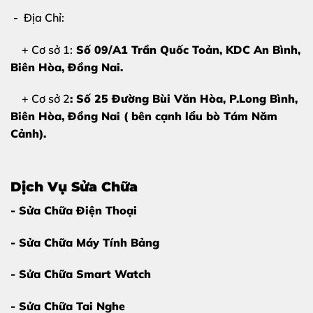
- Địa Chỉ:
Vì Sao Nên Thay Pin Apple Watch
+ Cơ sở 1:
Số 09/A1 Trần Quốc Toản, KDC An Bình,
Ultra Tại Thùy Trang Mobile?
Biên Hòa
, Đồng Nai.
Giữa rất nhiều trung tâm sửa chữa,
thay pin Apple
Watch Ultra tại Thùy Trang Mobile
luôn là lựa chọn
+ Cơ sở 2
: Số 25 Đường Bùi Văn Hòa, P.Long Bình,
hàng đầu nhờ:
Biên Hòa, Đồng Nai ( bên cạnh lẩu bò Tám Năm
Cảnh).
Pin chuẩn chất lượng
, tuổi thọ cao
Không tráo linh kiện
, khách ký tên pin
Dịch Vụ Sửa Chữa
Kỹ thuật viên tay nghề cao
, thao tác chuẩn xác
- Sửa Chữa Điện Thoại
Quy trình công khai
, khách có thể theo dõi
Bảo hành rõ ràng
, hỗ trợ lâu dài
- Sửa Chữa Máy Tính Bảng
Thùy Trang Mobile hiểu rõ cấu trúc Apple Watch
- Sửa Chữa Smart Watch
Ultra, đảm bảo
thay pin Apple Watch Ultra tại Thùy
- Sửa Chữa Tai Nghe
Trang Mobile
không ảnh hưởng khả năng chống nước