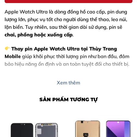
Apple Watch Ultra
là dòng đồng hồ cao cấp, pin dung
lượng lớn, phục vụ tốt cho người dùng thể thao, leo núi,
lặn biển. Tuy nhiên, sau thời gian dài sử dụng, pin sẽ
chai, phồng hoặc xuống cấp
.
Thay pin Apple Watch Ultra
tại Thùy Trang
Mobile
giúp khôi phục thời lượng pin như ban đầu, đảm
bảo hiệu năng ổn định và an toàn tuyệt đối cho thiết bị.
Ưu điểm nổi bật khi thay pin tại Thùy Trang Mobile:
Xem thêm
Pin chất lượng cao, tương thích chuẩn Apple
SẢN PHẨM TƯƠNG TỰ
Kỹ thuật viên chuyên sửa Apple Watch
Thời gian thay pin nhanh chóng
Bảo mật tuyệt đối dữ liệu
Giá cả minh bạch, không phát sinh