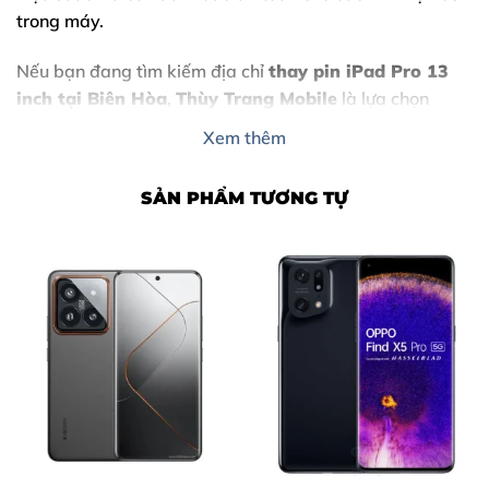
trong máy.
Nếu bạn đang tìm kiếm địa chỉ
thay pin iPad Pro 13
inch tại Biên Hòa
,
Thùy Trang Mobile
là lựa chọn
hàng đầu với cam kết linh kiện chính hãng và kỹ thuật
Xem thêm
chuyên nghiệp.
SẢN PHẨM TƯƠNG TỰ