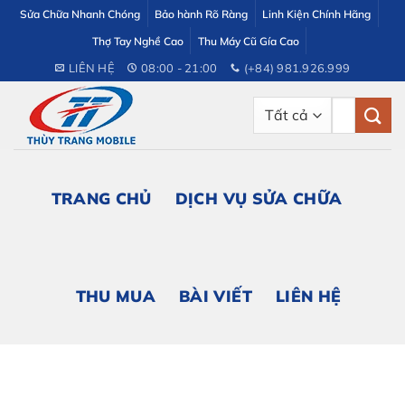
Bỏ
Sửa Chữa Nhanh Chóng
Bảo hành Rõ Ràng
Linh Kiện Chính Hãng
qua
Thợ Tay Nghề Cao
Thu Máy Cũ Gía Cao
nội
LIÊN HỆ
08:00 - 21:00
(+84) 981.926.999
dung
Tìm
kiếm:
TRANG CHỦ
DỊCH VỤ SỬA CHỮA
THU MUA
BÀI VIẾT
LIÊN HỆ