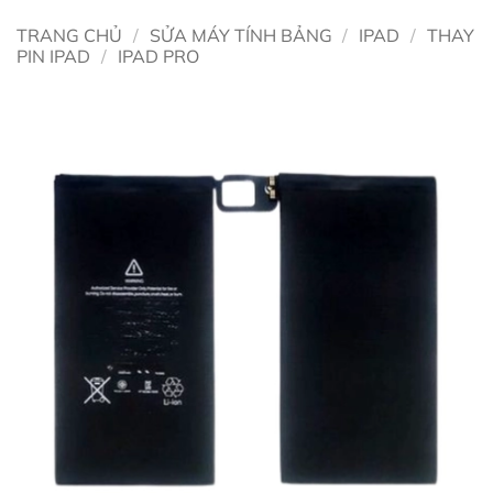
TRANG CHỦ
/
SỬA MÁY TÍNH BẢNG
/
IPAD
/
THAY
PIN IPAD
/
IPAD PRO