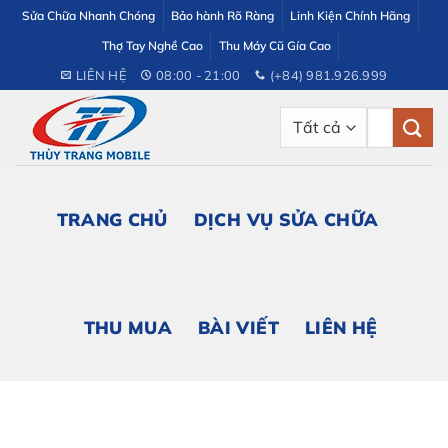
Bỏ
Sửa Chữa Nhanh Chóng
Bảo hành Rõ Ràng
Linh Kiện Chính Hãng
qua
Thợ Tay Nghề Cao
Thu Máy Cũ Gía Cao
nội
LIÊN HỆ
08:00 - 21:00
(+84) 981.926.999
dung
Tìm
kiếm:
TRANG CHỦ
DỊCH VỤ SỬA CHỮA
THU MUA
BÀI VIẾT
LIÊN HỆ