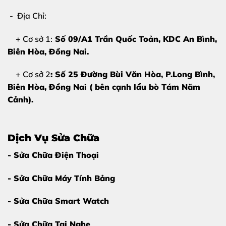
Rất nhiều khách hàng thắc mắc:
“Nên ép kính hay thay
- Địa Chỉ:
màn hình?”
+ Cơ sở 1:
Số 09/A1 Trần Quốc Toản, KDC An Bình,
Câu trả lời phụ thuộc vào tình trạng máy, nhưng nếu
Biên Hòa
, Đồng Nai.
màn hình và cảm ứng còn tốt
, thì
ép kính iPad Pro
M2
mang lại nhiều lợi ích vượt trội:
+ Cơ sở 2
: Số 25 Đường Bùi Văn Hòa, P.Long Bình,
Biên Hòa, Đồng Nai ( bên cạnh lẩu bò Tám Năm
Tiết kiệm chi phí
so với thay màn hình nguyên bộ
Cảnh).
Giữ nguyên màn hình zin theo máy
Chất lượng hiển thị không thay đổi
Dịch Vụ Sửa Chữa
Thời gian sửa chữa nhanh
- Sửa Chữa Điện Thoại
Hạn chế rủi ro phát sinh lỗi mới
- Sửa Chữa Máy Tính Bảng
Tại
Thùy Trang Mobile
, kỹ thuật viên sẽ
kiểm tra
kỹ lưỡng
trước khi tư vấn phương án phù hợp nhất cho
- Sửa Chữa Smart Watch
bạn.
- Sửa Chữa Tai Nghe