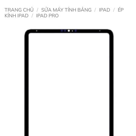
TRANG CHỦ
/
SỬA MÁY TÍNH BẢNG
/
IPAD
/
ÉP
KÍNH IPAD
/
IPAD PRO