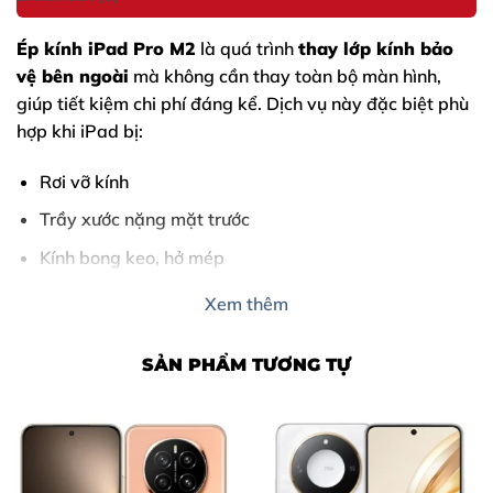
Ép kính iPad Pro M2
là quá trình
thay lớp kính bảo
vệ bên ngoài
mà không cần thay toàn bộ màn hình,
giúp tiết kiệm chi phí đáng kể. Dịch vụ này đặc biệt phù
hợp khi iPad bị:
Rơi vỡ kính
Trầy xước nặng mặt trước
Kính bong keo, hở mép
Xem thêm
Tại
Thùy Trang Mobile Biên Hòa
, quá trình ép kính
được thực hiện bằng
máy ép chân không – phòng ép
tiêu chuẩn
, đảm bảo
không bụi – không bọt – không
SẢN PHẨM TƯƠNG TỰ
ám màu
.
Cam kết chỉ ép kính khi đủ điều kiện
, không vẽ
bệnh, không ép khách thay màn hình nguyên bộ.