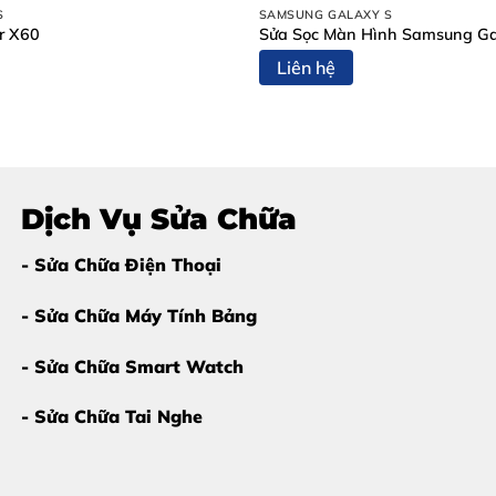
ép kính sớm
để tránh hư màn hình:
S
SAMSUNG GALAXY S
r X60
Sửa Sọc Màn Hình Samsung Ga
Liên hệ
Dịch Vụ Sửa Chữa
n hình OLED rất đắt tiền.
- Sửa Chữa Điện Thoại
- Sửa Chữa Máy Tính Bảng
o M4 tại Thùy Trang Mobile Biên
- Sửa Chữa Smart Watch
o M4 tại Thùy Trang Mobile Biên Hòa
mang lại
sự khác bi
- Sửa Chữa Tai Nghe