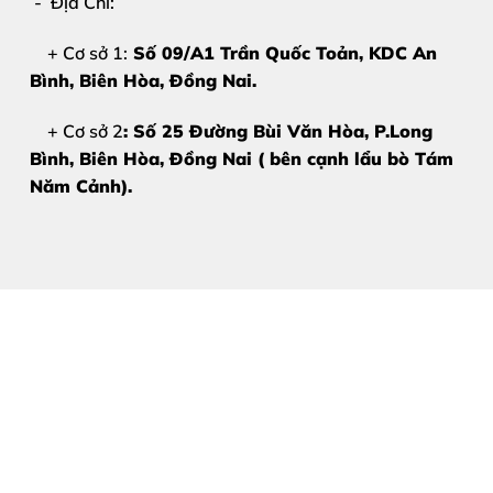
- Địa Chỉ:
Thời gian nhanh – lấy liền trong ngày
Bảo hành rõ ràng, minh bạch
+ Cơ sở 1:
Số 09/A1 Trần Quốc Toản, KDC An
Bình, Biên Hòa
, Đồng Nai.
Khách hàng được xem trực tiếp quá trình ép kí
+ Cơ sở 2
: Số 25 Đường Bùi Văn Hòa, P.Long
Đặc biệt, với dòng
iPad Pro M4 màn hình OLED
, kỹ th
Bình, Biên Hòa, Đồng Nai ( bên cạnh lẩu bò Tám
Năm Cảnh).
Hở sáng
Ám màu
Mất True Tone
Giảm độ bền màn hình
Thùy Trang Mobile cam kết ép kính đúng chuẩn – k
Bảng giá ép kính iPad Pro 
DÒNG MÁY IPAD PRO M4