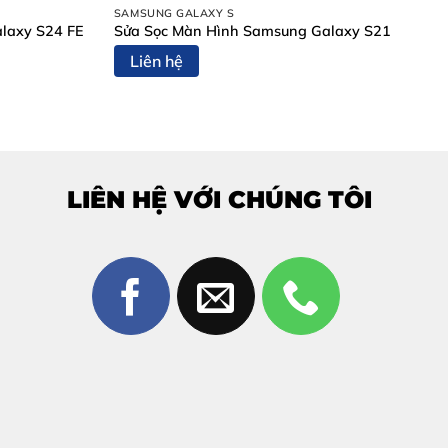
SAMSUNG GALAXY S
laxy S24 FE
Sửa Sọc Màn Hình Samsung Galaxy S21
Liên hệ
LIÊN HỆ VỚI CHÚNG TÔI
 Hòa?
ệt rõ ràng
: