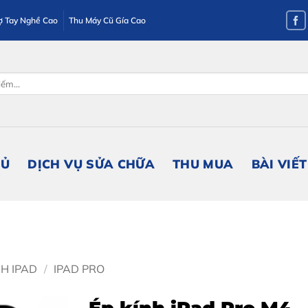
ợ Tay Nghề Cao
Thu Máy Cũ Gía Cao
HỦ
DỊCH VỤ SỬA CHỮA
THU MUA
BÀI VIẾT
NH IPAD
/
IPAD PRO