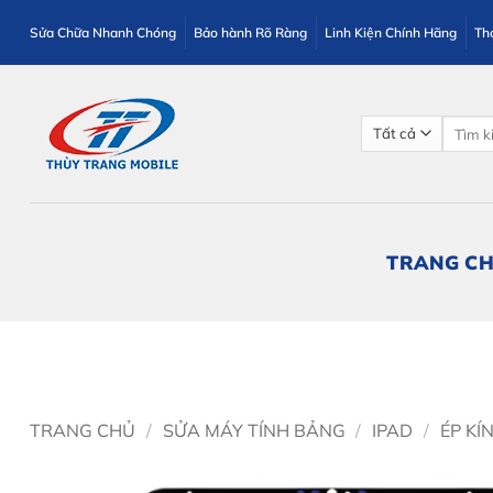
Bỏ
Sửa Chữa Nhanh Chóng
Bảo hành Rõ Ràng
Linh Kiện Chính Hãng
Th
qua
nội
dung
Tìm
kiếm:
TRANG C
TRANG CHỦ
/
SỬA MÁY TÍNH BẢNG
/
IPAD
/
ÉP KÍ