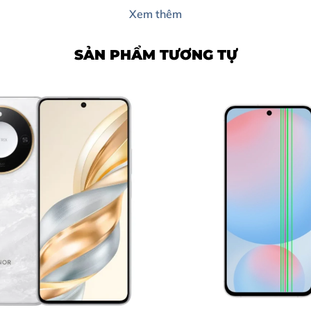
p
Xem thêm
SẢN PHẨM TƯƠNG TỰ
ên Hòa?
 ràng
ức
le
n Hòa
HÔM NAY
iPad Pro M4 ngay