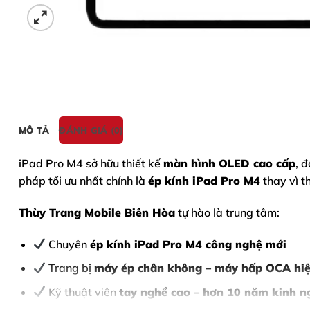
MÔ TẢ
ĐÁNH GIÁ (0)
iPad Pro M4
sở hữu thiết kế
màn hình OLED cao cấp
, 
pháp tối ưu nhất chính là
ép kính iPad Pro M4
thay vì t
Thùy Trang Mobile Biên Hòa
tự hào là trung tâm:
Chuyên
ép kính iPad Pro M4 công nghệ mới
Trang bị
máy ép chân không – máy hấp OCA hiệ
Kỹ thuật viên
tay nghề cao – hơn 10 năm kinh 