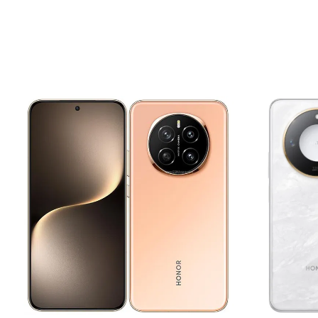
Quy trình minh bạch – khách hàng theo dõi trực tiế
Nội Dung Bài Viết
Dấu hiệu bạn cần ép kính iPad Pro M4 ngay
Vì sao nên ép kính iPad Pro M4 tại Thùy Trang Mobile Bi
Bảng giá ép kính iPad Pro M4 tại Biên Hòa
Quy trình ép kính iPad Pro M4 chuyên nghiệp – 5 bước rõ
Bước 1: Tiếp nhận thiết bị và tư vấn ban đầu
Bước 2: Lập phiếu tiếp nhận và chẩn đoán chi tiết
Bước 3: Thông báo kết quả chẩn đoán và báo giá chính th
Bước 4: Thực hiện ép kính iPad Pro M4
Bước 5: Bàn giao thiết bị và thanh toán
Cam kết dịch vụ ép kính iPad Pro M4 tại Thùy Trang Mobi
Một số dịch vụ sửa chữa khác tại Thùy Trang Mobile Biê
LIÊN HỆ ÉP KÍNH IPAD PRO M4 TẠI BIÊN HÒA NGAY 
Dấu hiệu bạn cần ép kính 