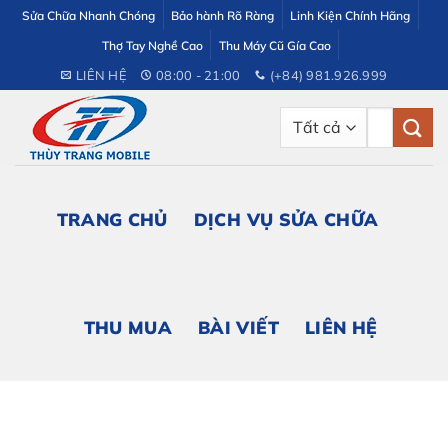
Bỏ
Sửa Chữa Nhanh Chóng
Bảo hành Rõ Ràng
Linh Kiện Chính Hãng
qua
Thợ Tay Nghề Cao
Thu Máy Cũ Gía Cao
nội
LIÊN HỆ
08:00 - 21:00
(+84) 981.926.999
dung
Tìm
kiếm:
TRANG CHỦ
DỊCH VỤ SỬA CHỮA
THU MUA
BÀI VIẾT
LIÊN HỆ