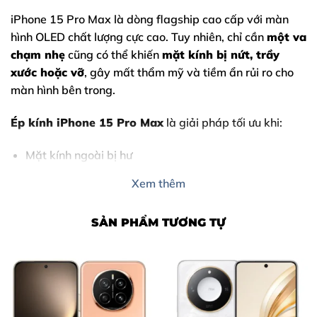
iPhone 15 Pro Max
là dòng flagship cao cấp với màn
hình OLED chất lượng cực cao. Tuy nhiên, chỉ cần
một va
chạm nhẹ
cũng có thể khiến
mặt kính bị nứt, trầy
xước hoặc vỡ
, gây mất thẩm mỹ và tiềm ẩn rủi ro cho
màn hình bên trong.
Ép kính iPhone 15 Pro Max
là giải pháp tối ưu khi:
Mặt kính ngoài bị hư
Màn hình hiển thị và cảm ứng vẫn hoạt động tốt
Xem thêm
Bạn muốn
tiết kiệm chi phí
so với thay nguyên bộ
màn hình
SẢN PHẨM TƯƠNG TỰ
Tại
Thùy Trang Mobile
, dịch vụ ép kính được thực hiện
bằng
máy móc hiện đại – kỹ thuật viên tay nghề
cao
, đảm bảo
giữ zin màn hình gốc Apple
, mang lại
trải nghiệm như mới.