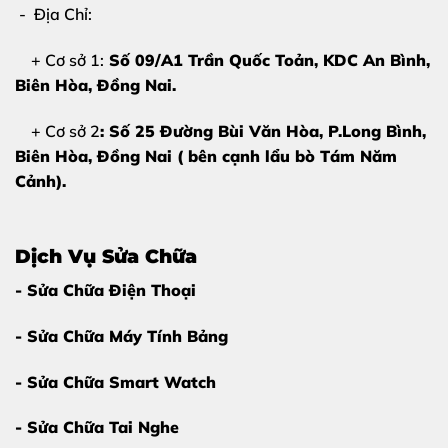
Tại Thùy Trang Mobile?
- Địa Chỉ:
Không phải nơi nào cũng đủ
trang thiết bị và kỹ thuật
+ Cơ sở 1:
Số 09/A1 Trần Quốc Toản, KDC An Bình,
để ép kính iPhone 15 Pro Max chuẩn xác. Dưới đây là lý
Biên Hòa
, Đồng Nai.
do khách hàng tin chọn chúng tôi:
+ Cơ sở 2
: Số 25 Đường Bùi Văn Hòa, P.Long Bình,
Giữ nguyên màn hình zin theo máy
Biên Hòa, Đồng Nai ( bên cạnh lẩu bò Tám Năm
Kính ép chất lượng cao – trong suốt – bền
Cảnh).
Máy ép chân không, hấp kính công nghệ mới
Kỹ thuật viên hơn 10 năm kinh nghiệm
Dịch Vụ Sửa Chữa
Thời gian sửa nhanh – lấy liền trong ngày
- Sửa Chữa Điện Thoại
Báo giá rõ ràng – không phát sinh chi phí
- Sửa Chữa Máy Tính Bảng
Đặc biệt, khách hàng có thể
quan sát trực tiếp quá
trình ép kính
, đảm bảo minh bạch tuyệt đối.
- Sửa Chữa Smart Watch
- Sửa Chữa Tai Nghe
Bảng Giá Ép Kính iPhone 15 Pro Max