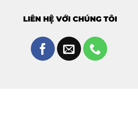
(Liên Hệ Trực Tiếp)
Do
giá linh kiện iPhone 15 Pro Max
có thể thay đổi
LIÊN HỆ VỚI CHÚNG TÔI
theo thị trường và tình trạng máy, Thùy Trang Mobile
không niêm yết giá cố định
để tránh sai lệch.
Để biết giá ép kính iPhone 15 Pro Max chính xác
nhất, vui lòng:
Gọi
Hotline – Zalo: 0981 926 999 – 0962 755
686
Hoặc truy cập website để được tư vấn nhanh
Cam kết
giá cạnh tranh – đúng bệnh – không “vẽ
thêm lỗi”
.
Quy Trình Ép Kính iPhone 15 Pro Max
Chuẩn 5 Bước