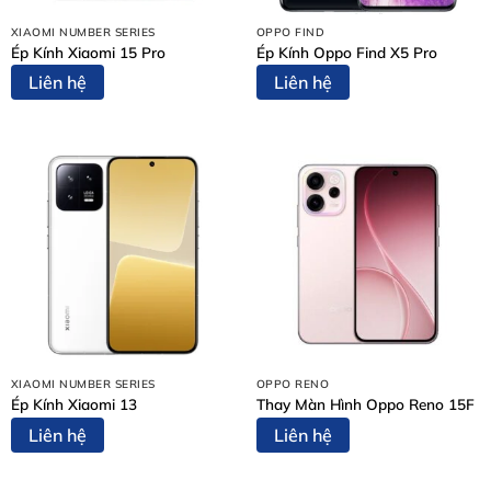
Nội Dung Bài Viết
XIAOMI NUMBER SERIES
OPPO FIND
Tại sao iPhone 13 bị sọc màn hình?
Ép Kính Xiaomi 15 Pro
Ép Kính Oppo Find X5 Pro
Các dấu hiệu cần đi sửa sọc màn hình iPhone 13 ngay
Liên hệ
Liên hệ
Bảng giá sửa sọc màn hình iPhone 13
Quy trình sửa chữa chuyên nghiệp tại Thùy Trang
Mobile
Tại sao chọn Thùy Trang Mobile để sửa iPhone tại Biên
Hòa?
Cam kết từ Thùy Trang Mobile
Liên hệ ngay với chúng tôi để được tư vấn miễn phí:
Tại sao iPhone 13 bị sọc màn hình?
Lỗi sọc màn hình trên dòng iPhone 13 thường bắt nguồn
từ nhiều nguyên nhân khác nhau. Việc xác định đúng
XIAOMI NUMBER SERIES
OPPO RENO
nguyên nhân sẽ giúp kỹ thuật viên có phương án
sửa
Ép Kính Xiaomi 13
Thay Màn Hình Oppo Reno 15F
sọc màn hình iPhone 13
chính xác và tiết kiệm nhất
Liên hệ
Liên hệ
cho bạn.