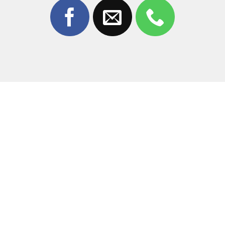
Bảng giá sửa sọc màn hình iPhone 13
Mức giá dịch vụ có thể thay đổi tùy theo tình trạng hư
hỏng thực tế của máy và thời điểm linh kiện. Để nhận
được báo giá chính xác nhất và các chương trình khuyến
mãi hiện có, quý khách vui lòng liên hệ trực tiếp:
Dịch vụ
Tình trạng
Báo giá
Sửa sọc màn hình
Sọc xanh, sọc
Liên hệ trực
iPhone 13
hồng
tiếp
Thay màn hình iPhone
Vỡ nát, hỏng tấm
Liên hệ trực
13
nền
tiếp
Hotline hỗ trợ 24/7:
0981 926 999
hoặc
0962 755 686