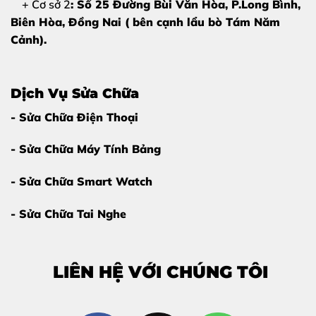
+ Cơ sở 2
: Số 25 Đường Bùi Văn Hòa, P.Long Bình,
Màn hình xuất hiện một hoặc nhiều
đường kẻ sọc
Biên Hòa, Đồng Nai ( bên cạnh lẩu bò Tám Năm
màu xanh, hồng, trắng
.
Cảnh).
Màn hình bị nhấp nháy liên tục, hình ảnh hiển thị
không ổn định.
Dịch Vụ Sửa Chữa
Vùng bị sọc có dấu hiệu liệt cảm ứng hoặc cảm ứng
- Sửa Chữa Điện Thoại
không nhạy.
- Sửa Chữa Máy Tính Bảng
- Sửa Chữa Smart Watch
- Sửa Chữa Tai Nghe
LIÊN HỆ VỚI CHÚNG TÔI