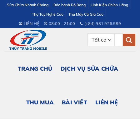
Bỏ
Sửa Chữa Nhanh Chóng
Bảo hành Rõ Ràng
Linh Kiện Chính Hãng
qua
Thợ Tay Nghề Cao
Thu Máy Cũ Gía Cao
nội
LIÊN HỆ
08:00 - 21:00
(+84) 981.926.999
dung
Tìm
kiếm:
TRANG CHỦ
DỊCH VỤ SỬA CHỮA
THU MUA
BÀI VIẾT
LIÊN HỆ