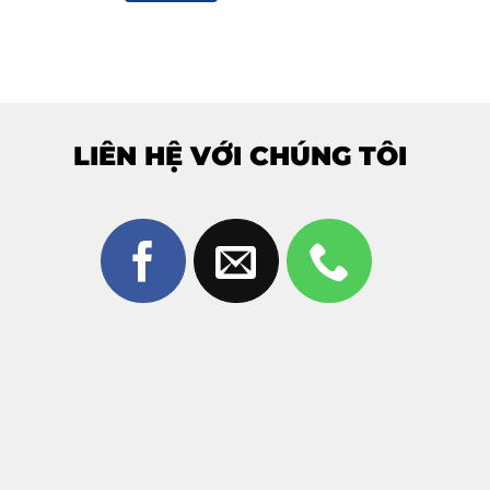
LIÊN HỆ VỚI CHÚNG TÔI
ác định đúng tình trạng máy. Bạn chỉ cần
ép kính Realme