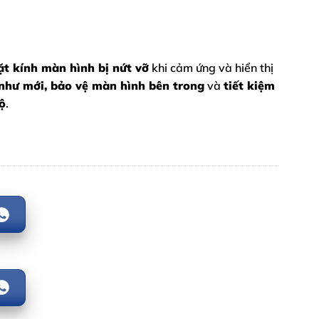
t kính màn hình bị nứt vỡ
khi cảm ứng và hiển thị
 như mới, bảo vệ màn hình bên trong
và
tiết kiệm
ộ
.