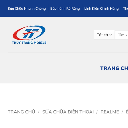
Bỏ
Sửa Chữa Nhanh Chóng
Bảo hành Rõ Ràng
Linh Kiện Chính Hãng
Th
qua
nội
dung
Tìm
kiếm:
TRANG C
TRANG CHỦ
/
SỬA CHỮA ĐIỆN THOẠI
/
REALME
/