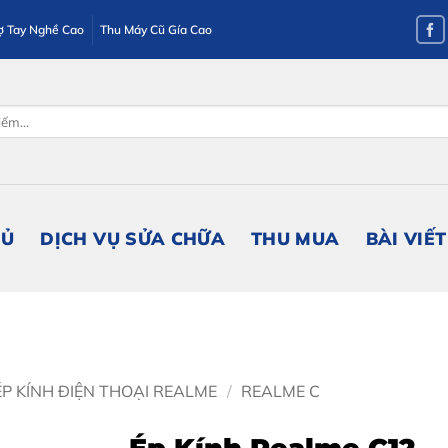
ợ Tay Nghề Cao
Thu Máy Cũ Gía Cao
HỦ
DỊCH VỤ SỬA CHỮA
THU MUA
BÀI VIẾT
ÉP KÍNH ĐIỆN THOẠI REALME
/
REALME C