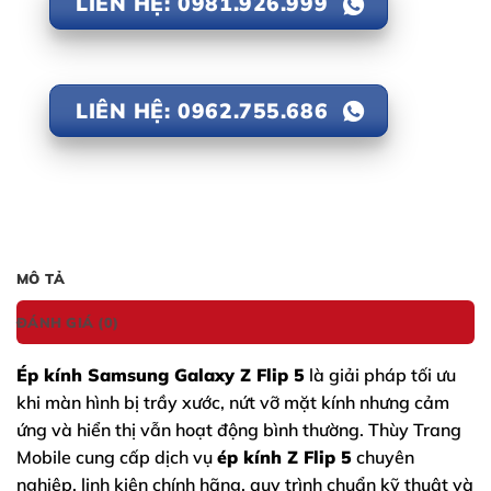
LIÊN HỆ: 0981.926.999
LIÊN HỆ: 0962.755.686
MÔ TẢ
ĐÁNH GIÁ (0)
Ép kính Samsung Galaxy Z Flip 5
là giải pháp tối ưu
khi màn hình bị trầy xước, nứt vỡ mặt kính nhưng cảm
ứng và hiển thị vẫn hoạt động bình thường. Thùy Trang
Mobile cung cấp dịch vụ
ép kính
Z Flip 5
chuyên
nghiệp, linh kiện chính hãng, quy trình chuẩn kỹ thuật và