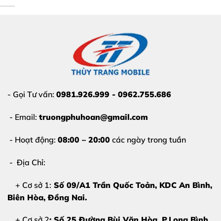
Thùy Trang Mobile là địa chỉ sửa chữa điện thoại uy tín
tại Biên Hòa với nhiều năm kinh nghiệm trong lĩnh vực:
Ép kính màn hình gập chuyên sâu
Trang thiết bị hiện đại, phòng ép kính tiêu chuẩn
Kỹ thuật viên tay nghề cao
- Gọi Tư vấn:
0981.926.999 - 0962.755.686
Linh kiện chất lượng cao
Giá cả minh bạch – không phát sinh
- Email:
truongphuhoan@gmail.com
- Hoạt động:
08:00 – 20:00
các ngày trong tuần
Bảng Giá Ép Kính Samsung Galaxy Z Flip
5
- Địa Chỉ:
Vui lòng
liên hệ trực tiếp
để được báo giá chính xác:
+ Cơ sở 1:
Số 09/A1 Trần Quốc Toản, KDC An Bình,
Biên Hòa
, Đồng Nai.
Hotline – Zalo:
0981 926 999 – 0962 755 686
+ Cơ sở 2
: Số 25 Đường Bùi Văn Hòa, P.Long Bình,