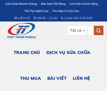
Bỏ
Sửa Chữa Nhanh Chóng
Bảo hành Rõ Ràng
Linh Kiện Chính Hãng
qua
Thợ Tay Nghề Cao
Thu Máy Cũ Gía Cao
nội
LIÊN HỆ
08:00 - 21:00
(+84) 981.926.999
dung
Tìm
kiếm:
TRANG CHỦ
DỊCH VỤ SỬA CHỮA
THU MUA
BÀI VIẾT
LIÊN HỆ