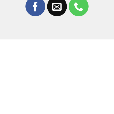
Bước 3: Thông Báo Kết Quả & Báo Giá Chính
Thức
Báo rõ chi phí
Không phát sinh
Khách hàng đồng ý mới sửa
Bước 4: Thực Hiện Ép Kính
Tách kính cũ bằng máy chuyên dụng
Làm sạch keo
Ép kính mới chuẩn form
Hấp kính chống bọt
Bước 5: Bàn Giao Thiết Bị & Thanh Toán
Kiểm tra lại toàn bộ chức năng