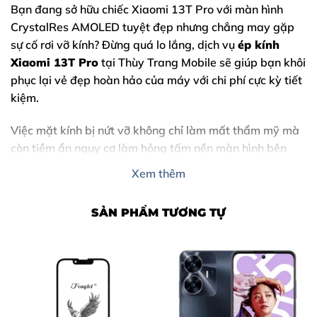
Bạn đang sở hữu chiếc
Xiaomi 13T Pro
với màn hình
CrystalRes AMOLED tuyệt đẹp nhưng chẳng may gặp
sự cố rơi vỡ kính? Đừng quá lo lắng, dịch vụ
ép kính
Xiaomi 13T Pro
tại Thùy Trang Mobile sẽ giúp bạn khôi
phục lại vẻ đẹp hoàn hảo của máy với chi phí cực kỳ tiết
kiệm.
Việc mặt kính bị nứt vỡ không chỉ làm mất thẩm mỹ mà
còn tiềm ẩn nguy cơ làm hỏng tấm nền màn hình bên
trong nếu không được xử lý kịp thời. Hãy cùng tìm hiểu
Xem thêm
chi tiết về dịch vụ thay mặt kính chất lượng cao ngay
dưới đây.
SẢN PHẨM TƯƠNG TỰ