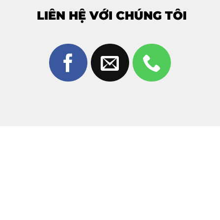
chìa khóa, dụng cụ kim loại khiến kính bị cấn, trầy
LIÊN HỆ VỚI CHÚNG TÔI
xước sâu.
Phồng pin:
Pin bị chai phồng đẩy màn hình lên cao,
tạo áp lực làm nứt mặt kính từ bên trong.
Nhiệt độ quá cao:
Tiếp xúc gần nguồn nhiệt mạnh
thường xuyên có thể làm giảm độ bền của lớp keo và
kính.
3. Tại sao nên chọn ép kính Xiaomi 13T
Pro tại Thùy Trang Mobile?
Giữa hàng trăm cửa hàng sửa chữa tại Biên Hòa,
Thùy
Trang Mobile
luôn là địa chỉ tin cậy được khách hàng
lựa chọn để
ép kính Xiaomi 13T Pro
nhờ vào:
Công nghệ hiện đại:
Sử dụng máy ép chân không tự
động, đảm bảo mặt kính sau khi thay sẽ khít đẹp,