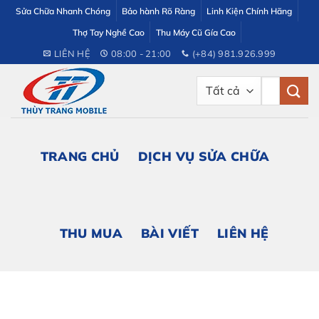
Bỏ
Sửa Chữa Nhanh Chóng
Bảo hành Rõ Ràng
Linh Kiện Chính Hãng
qua
Thợ Tay Nghề Cao
Thu Máy Cũ Gía Cao
nội
LIÊN HỆ
08:00 - 21:00
(+84) 981.926.999
dung
Tìm
kiếm:
TRANG CHỦ
DỊCH VỤ SỬA CHỮA
THU MUA
BÀI VIẾT
LIÊN HỆ