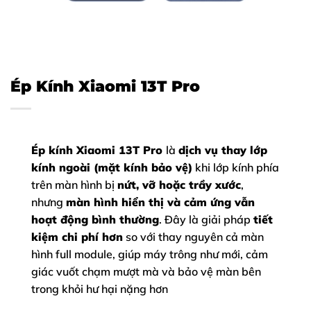
Ép Kính Xiaomi 13T Pro
Ép kính Xiaomi 13T Pro
là
dịch vụ thay lớp
kính ngoài (mặt kính bảo vệ)
khi lớp kính phía
trên màn hình bị
nứt, vỡ hoặc trầy xước
,
nhưng
màn hình hiển thị và cảm ứng vẫn
hoạt động bình thường
. Đây là giải pháp
tiết
kiệm chi phí hơn
so với thay nguyên cả màn
hình full module, giúp máy trông như mới, cảm
giác vuốt chạm mượt mà và bảo vệ màn bên
trong khỏi hư hại nặng hơn