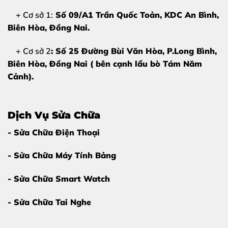
+ Cơ sở 1:
Số 09/A1 Trần Quốc Toản, KDC An Bình,
Màn hình hiển thị đẹp:
Không có sọc ngang dọc,
Biên Hòa
, Đồng Nai.
không chảy mực hay có đốm đen bất thường trên tấm
nền.
+ Cơ sở 2
: Số 25 Đường Bùi Văn Hòa, P.Long Bình,
Biên Hòa, Đồng Nai ( bên cạnh lẩu bò Tám Năm
Cảnh).
2. Nguyên nhân khiến mặt kính Xiaomi
13T Pro bị hỏng
Có rất nhiều nguyên nhân khách quan và chủ quan dẫn
Dịch Vụ Sửa Chữa
đến việc bạn phải tìm kiếm dịch vụ
ép kính Xiaomi 13T
- Sửa Chữa Điện Thoại
Pro
. Hiểu rõ nguyên nhân sẽ giúp bạn bảo vệ máy tốt
hơn sau khi sửa chữa:
- Sửa Chữa Máy Tính Bảng
Rơi rớt từ trên cao:
Đây là nguyên nhân phổ biến
- Sửa Chữa Smart Watch
nhất khiến mặt kính chịu lực tác động mạnh dẫn đến
nứt vỡ.
- Sửa Chữa Tai Nghe
Va chạm vật cứng:
Để điện thoại trong túi xách cùng