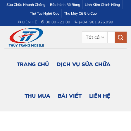
Bỏ
Sửa Chữa Nhanh Chóng
Bảo hành Rõ Ràng
Linh Kiện Chính Hãng
qua
Thợ Tay Nghề Cao
Thu Máy Cũ Gía Cao
nội
LIÊN HỆ
08:00 - 21:00
(+84) 981.926.999
dung
Tìm
kiếm:
TRANG CHỦ
DỊCH VỤ SỬA CHỮA
THU MUA
BÀI VIẾT
LIÊN HỆ