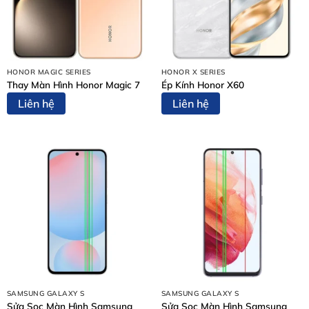
K70 Ultra Ngay
2. Nguyên Nhân Khiến Mặt Kính Xiaomi Redmi K70
Ultra Bị Hỏng
3. Tại Sao Nên Chọn Ép Kính Tại Thùy Trang Mobile?
HONOR MAGIC SERIES
HONOR X SERIES
4. Bảng Giá Ép Kính Xiaomi Redmi K70 Ultra
Thay Màn Hình Honor Magic 7
Ép Kính Honor X60
5. Quy Trình Ép Kính Chuyên Nghiệp Tại Thùy Trang
Liên hệ
Liên hệ
Mobile
6. Những Lưu Ý Quan Trọng Sau Khi Ép Kính
7. Các Câu Hỏi Thường Gặp (FAQ)
8. Một Số Dịch Vụ Khác Tại Thùy Trang Mobile
9. Thông Tin Liên Hệ Và Địa Chỉ
1. Dấu Hiệu Cho Thấy Bạn Cần Ép Kính
Xiaomi Redmi K70 Ultra Ngay
Thay vì thay nguyên bộ màn hình tốn kém, bạn chỉ cần
thực hiện
ép kính Xiaomi Redmi K70 Ultra
nếu máy có
các biểu hiện sau:
SAMSUNG GALAXY S
SAMSUNG GALAXY S
Sửa Sọc Màn Hình Samsung
Sửa Sọc Màn Hình Samsung