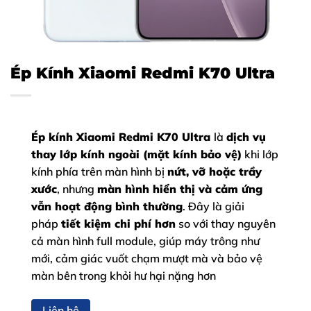
Ép Kính Xiaomi Redmi K70 Ultra
Ép kính Xiaomi Redmi K70 Ultra
là
dịch vụ
thay lớp kính ngoài (mặt kính bảo vệ)
khi lớp
kính phía trên màn hình bị
nứt, vỡ hoặc trầy
xước
, nhưng
màn hình hiển thị và cảm ứng
vẫn hoạt động bình thường
. Đây là giải
pháp
tiết kiệm chi phí hơn
so với thay nguyên
cả màn hình full module, giúp máy trông như
mới, cảm giác vuốt chạm mượt mà và bảo vệ
màn bên trong khỏi hư hại nặng hơn
Liên hệ