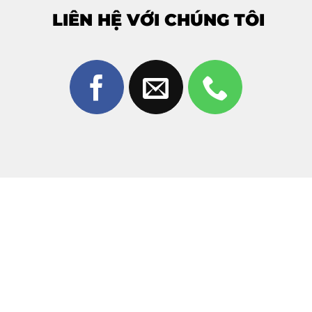
Trang Mobile?
LIÊN HỆ VỚI CHÚNG TÔI
Thùy Trang Mobile là địa chỉ uy tín hàng đầu tại Biên
Hòa chuyên
ép kính Xiaomi Redmi K70 Ultra
. Chúng
tôi cam kết:
Công nghệ ép chân không:
Sử dụng máy móc hiện
đại, đảm bảo mặt kính khít tuyệt đối, không bọt khí
hay bụi bẩn.
Linh kiện chính hãng:
Chỉ sử dụng mặt kính chất
lượng cao, độ trong suốt 100% và cảm ứng mượt mà.
Kỹ thuật viên lành nghề:
Đội ngũ thợ giàu kinh
nghiệm, thao tác tỉ mỉ, không làm ảnh hưởng đến linh
kiện bên trong.
Thời gian nhanh chóng:
Khách hàng có thể chờ lấy
liền trong ngày, quy trình minh bạch, xem trực tiếp.