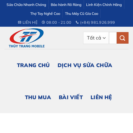
Bỏ
Sửa Chữa Nhanh Chóng
Bảo hành Rõ Ràng
Linh Kiện Chính Hãng
qua
Thợ Tay Nghề Cao
Thu Máy Cũ Gía Cao
nội
LIÊN HỆ
08:00 - 21:00
(+84) 981.926.999
dung
Tìm
kiếm:
TRANG CHỦ
DỊCH VỤ SỬA CHỮA
THU MUA
BÀI VIẾT
LIÊN HỆ