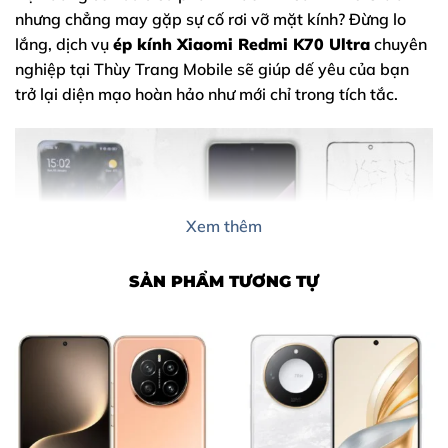
nhưng chẳng may gặp sự cố rơi vỡ mặt kính? Đừng lo
lắng, dịch vụ
ép kính Xiaomi Redmi K70 Ultra
chuyên
nghiệp tại Thùy Trang Mobile sẽ giúp dế yêu của bạn
trở lại diện mạo hoàn hảo như mới chỉ trong tích tắc.
Xem thêm
SẢN PHẨM TƯƠNG TỰ
Nội Dung Bài Viết
1. Dấu Hiệu Cho Thấy Bạn Cần Ép Kính Xiaomi Redmi