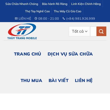
Bỏ
Sửa Chữa Nhanh Chóng
Bảo hành Rõ Ràng
Linh Kiện Chính Hãng
qua
Thợ Tay Nghề Cao
Thu Máy Cũ Gía Cao
nội
LIÊN HỆ
08:00 - 21:00
(+84) 981.926.999
dung
Tìm
kiếm:
TRANG CHỦ
DỊCH VỤ SỬA CHỮA
THU MUA
BÀI VIẾT
LIÊN HỆ