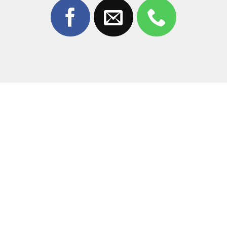
3. Tại sao nên chọn ép kính tại Thùy
Trang Mobile?
Giữa hàng trăm cửa hàng sửa chữa tại Đồng Nai, Thùy
Trang Mobile tự hào là địa chỉ
ép kính Xiaomi Redmi
Note 11 Pro
uy tín hàng đầu nhờ:
Công nghệ hiện đại:
Sử dụng máy ép chân không tự
động, đảm bảo màn hình không bị bọt khí hay bụi
bẩn.
Linh kiện chất lượng:
Chỉ sử dụng mặt kính chính
hãng, độ trong suốt 100% và cảm ứng mượt mà.
Kỹ thuật viên giỏi:
Đội ngũ thợ giàu kinh nghiệm,
thao tác tỉ mỉ, không làm ảnh hưởng đến linh kiện bên
trong.