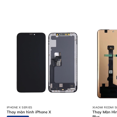
Lợi ích khi sửa chữa tại cửa hàng của chúng tôi:
4. Bảng giá sửa sọc màn hình Samsung Galaxy S24
5. Quy trình sửa chữa chuyên nghiệp tại Thùy Trang Mobile
6. Những lưu ý quan trọng sau khi sửa sọc màn hình
7. Các câu hỏi thường gặp (FAQ)
8. Thông tin liên hệ và Địa chỉ
1. Dấu hiệu cho thấy bạn cầ
Màn hình là linh kiện quan trọng nhất của chiếc smartpho
hiệu phổ biến:
Sọc chỉ xanh, hồng hoặc trắng:
Các đường kẻ mảnh x
Liệt cảm ứng cục bộ:
Khu vực có đường sọc thường k
Nếu gặp một trong các tình trạng trên, việc tìm kiếm địa
IPHONE X SERIES
XIAOMI REDMI S
Thay Màn Hìn
Thay màn hình iPhone X
Plus