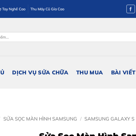
ợ Tay Nghề Cao
Thu Máy Cũ Gía Cao
HỦ
DỊCH VỤ SỬA CHỮA
THU MUA
BÀI VIẾT
/
SỬA SỌC MÀN HÌNH SAMSUNG
/
SAMSUNG GALAXY S