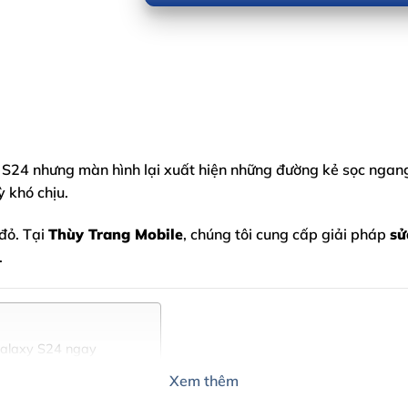
 S24
nhưng màn hình lại xuất hiện những đường kẻ sọc ngang
 khó chịu.
đỏ. Tại
Thùy Trang Mobile
, chúng tôi cung cấp giải pháp
sử
.
Galaxy S24 ngay
ình
Xem thêm
 tại Thùy Trang Mobile?