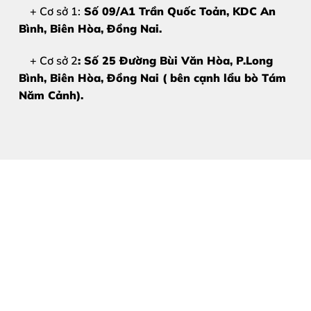
+ Cơ sở 1:
Số 09/A1 Trần Quốc Toản, KDC An
Bình, Biên Hòa
, Đồng Nai.
+ Cơ sở 2
: Số 25 Đường Bùi Văn Hòa, P.Long
Bình, Biên Hòa, Đồng Nai ( bên cạnh lẩu bò Tám
Năm Cảnh).
2. Nguyên nhân khiến Samsun
Có rất nhiều lý do khiến chiếc điện thoại cao cấp của bạ
Tác động vật lý:
Máy bị rơi rớt, va đập mạnh khiến c
Xung đột phần mềm:
Dù hiếm gặp trên S24 nhưng lỗi 
Môi trường ẩm ướt:
Máy bị vào nước hoặc sử dụng tr