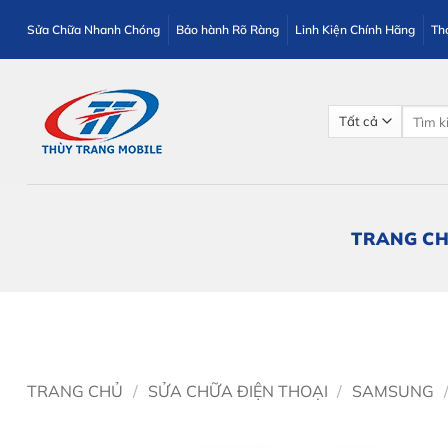
Bỏ
Sửa Chữa Nhanh Chóng
Bảo hành Rõ Ràng
Linh Kiện Chính Hãng
Th
qua
nội
dung
Tìm
kiếm:
TRANG C
TRANG CHỦ
/
SỬA CHỮA ĐIỆN THOẠI
/
SAMSUNG