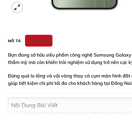
MÔ TẢ
ĐÁNH GIÁ (0)
Bạn đang sở hữu siêu phẩm công nghệ
Samsung Galaxy
thẩm mỹ mà còn khiến trải nghiệm sử dụng trở nên cực kỳ
Đừng quá lo lắng và vội vàng thay cả cụm màn hình đắt 
giúp tiết kiệm chi phí tối đa cho khách hàng tại Đồng Nai
Nội Dung Bài Viết
1. Dấu hiệu cho thấy bạn cần sửa sọc màn hình Samsung 
2. Nguyên nhân khiến Samsung Galaxy S24 bị hỏng màn h
3. Tại sao nên chọn sửa sọc màn hình Samsung Galaxy S24