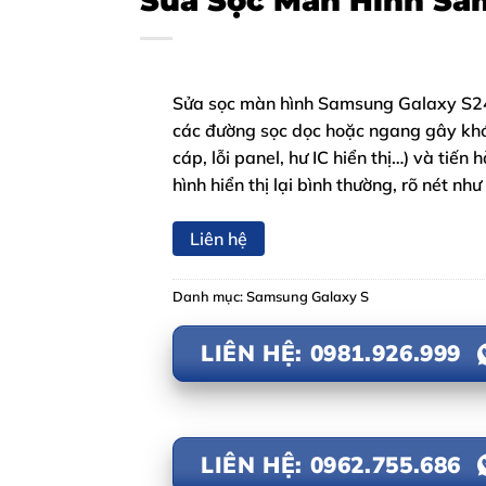
Sửa Sọc Màn Hình Sa
Sửa sọc màn hình Samsung Galaxy S24 
các đường sọc dọc hoặc ngang gây khó 
cáp, lỗi panel, hư IC hiển thị…) và tiế
hình hiển thị lại bình thường, rõ nét nh
Liên hệ
Danh mục:
Samsung Galaxy S
LIÊN HỆ: 0981.926.999
LIÊN HỆ: 0962.755.686