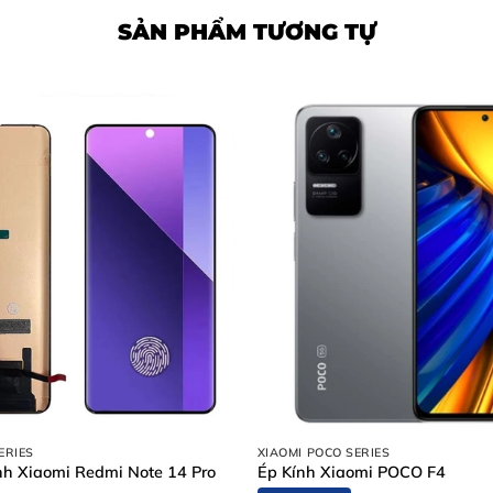
SẢN PHẨM TƯƠNG TỰ
n sửa sọc màn hình Samsung Gal
ne, khi có dấu hiệu hư hỏng, bạn cần xử lý sớm để tránh ảnh
uất hiện cố định hoặc nhấp nháy trên màn hình.
èm theo tình trạng cảm ứng không nhạy hoặc chết điểm.
 chỉ
sửa sọc màn hình Samsung Galaxy S24
uy tín là ưu ti
ERIES
XIAOMI POCO SERIES
h Xiaomi Redmi Note 14 Pro
Ép Kính Xiaomi POCO F4