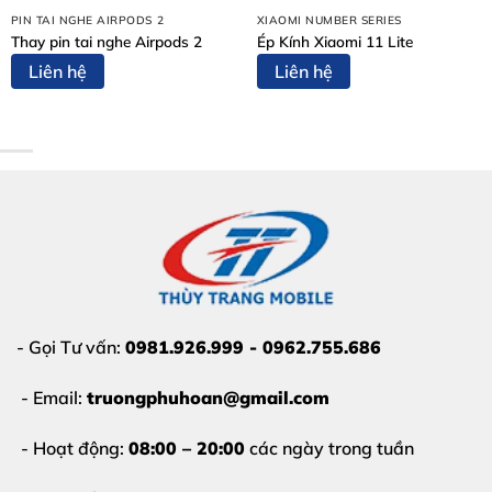
tầm nhìn.
PIN TAI NGHE AIRPODS 2
XIAOMI NUMBER SERIES
Thay pin tai nghe Airpods 2
Ép Kính Xiaomi 11 Lite
Màn hình đen hoàn toàn:
Khi mở ứng dụng camera,
Liên hệ
Liên hệ
màn hình chỉ hiển thị màu đen dù các chức năng khác
vẫn hoạt động bình thường.
Rung lắc liên tục:
Hệ thống chống rung quang học
(OIS) bị hỏng khiến hình ảnh bị giật, rung khi quay
phim hoặc chụp ảnh.
- Gọi Tư vấn:
0981.926.999 - 0962.755.686
- Email:
truongphuhoan@gmail.com
- Hoạt động:
08:00 – 20:00
các ngày trong tuần