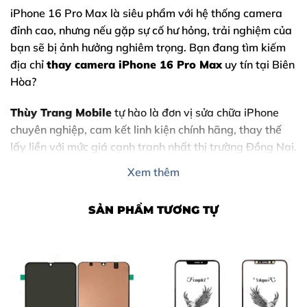
iPhone 16 Pro Max
là siêu phẩm với hệ thống camera
đỉnh cao, nhưng nếu gặp sự cố hư hỏng, trải nghiệm của
bạn sẽ bị ảnh hưởng nghiêm trọng. Bạn đang tìm kiếm
địa chỉ
thay camera iPhone 16 Pro Max
uy tín tại Biên
Hòa?
Thùy Trang Mobile
tự hào là đơn vị sửa chữa iPhone
chuyên nghiệp, cam kết linh kiện chính hãng, thay thế
lấy liền với mức giá cạnh tranh nhất thị trường Đồng Nai.
Xem thêm
Nội Dung Bài Viết
SẢN PHẨM TƯƠNG TỰ
1. Dấu hiệu cho thấy bạn cần thay camera iPhone 16
Pro Max ngay
2. Nguyên nhân khiến camera iPhone 16 Pro Max bị
hỏng
3. Tại sao nên chọn thay camera tại Thùy Trang Mobile?
4. Bảng giá thay camera iPhone 16 Pro Max