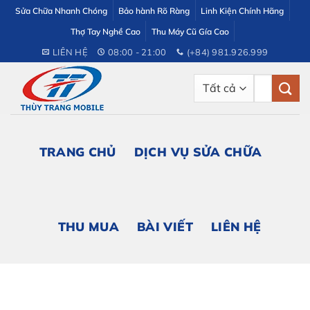
Bỏ
Sửa Chữa Nhanh Chóng
Bảo hành Rõ Ràng
Linh Kiện Chính Hãng
qua
Thợ Tay Nghề Cao
Thu Máy Cũ Gía Cao
nội
LIÊN HỆ
08:00 - 21:00
(+84) 981.926.999
dung
Tìm
kiếm:
TRANG CHỦ
DỊCH VỤ SỬA CHỮA
THU MUA
BÀI VIẾT
LIÊN HỆ