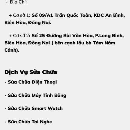
- Địa Chỉ:
+ Cơ sở 1:
Số 09/A1 Trần Quốc Toản, KDC An Bình,
2. Nguyên nhân khiến camera iPhone 16
Biên Hòa
, Đồng Nai.
Pro Max bị hỏng
Hiểu rõ nguyên nhân sẽ giúp bạn bảo quản điện thoại
+ Cơ sở 2
: Số 25 Đường Bùi Văn Hòa, P.Long Bình,
tốt hơn sau khi
thay camera iPhone 16 Pro Max
:
Biên Hòa, Đồng Nai ( bên cạnh lẩu bò Tám Năm
Cảnh).
Va đập mạnh:
Đây là nguyên nhân phổ biến nhất.
Rơi rớt khiến thấu kính bên trong bị nứt vỡ hoặc đứt
cáp kết nối.
Dịch Vụ Sửa Chữa
- Sửa Chữa Điện Thoại
Ngấm nước:
Dù có tiêu chuẩn chống nước, nhưng nếu
máy từng sửa chữa hoặc tiếp xúc với hóa chất, nước
- Sửa Chữa Máy Tính Bảng
vẫn có thể xâm nhập làm hỏng mạch camera.
- Sửa Chữa Smart Watch
Lỗi linh kiện từ nhà sản xuất:
Một số trường hợp
hiếm gặp camera bị lỗi phần cứng ngay từ đầu
- Sửa Chữa Tai Nghe
(thường được bảo hành hãng nếu máy còn zin).