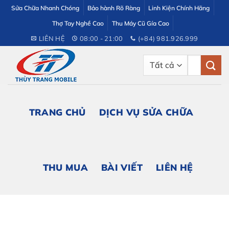
Bỏ
Sửa Chữa Nhanh Chóng
Bảo hành Rõ Ràng
Linh Kiện Chính Hãng
qua
Thợ Tay Nghề Cao
Thu Máy Cũ Gía Cao
nội
LIÊN HỆ
08:00 - 21:00
(+84) 981.926.999
dung
Tìm
kiếm:
TRANG CHỦ
DỊCH VỤ SỬA CHỮA
THU MUA
BÀI VIẾT
LIÊN HỆ