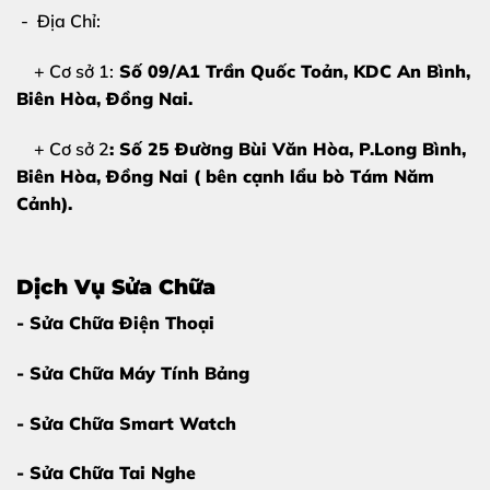
2. Nguyên nhân khiến camera iPhone 16
- Địa Chỉ:
Pro bị hỏng
+ Cơ sở 1:
Số 09/A1 Trần Quốc Toản, KDC An Bình,
Dù được trang bị lớp kính sapphire bảo vệ, nhưng hệ
Biên Hòa
, Đồng Nai.
thống ống kính bên trong vẫn rất nhạy cảm với các tác
động vật lý và môi trường:
+ Cơ sở 2
: Số 25 Đường Bùi Văn Hòa, P.Long Bình,
Biên Hòa, Đồng Nai ( bên cạnh lẩu bò Tám Năm
Rơi rớt, va đập mạnh:
Đây là nguyên nhân phổ biến
Cảnh).
nhất gây vỡ thấu kính hoặc đứt cáp camera bên
trong.
Dịch Vụ Sửa Chữa
Ngấm nước:
Dù có chuẩn chống nước, nhưng nếu
máy từng sửa chữa hoặc tiếp xúc với hóa chất, nước
- Sửa Chữa Điện Thoại
vẫn có thể lọt vào làm oxy hóa mạch camera.
- Sửa Chữa Máy Tính Bảng
Môi trường khắc nghiệt:
Sử dụng máy trong môi
trường có nhiệt độ quá cao hoặc quá nhiều bụi bẩn
- Sửa Chữa Smart Watch
lâu ngày cũng làm giảm tuổi thọ cảm biến.
- Sửa Chữa Tai Nghe