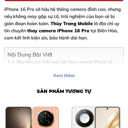
iPhone 16 Pro
sở hữu hệ thống camera đỉnh cao, nhưng
nếu không may gặp sự cố, trải nghiệm của bạn sẽ bị
gián đoạn hoàn toàn.
Thùy Trang Mobile
là địa chỉ uy
tín chuyên
thay camera iPhone 16 Pro
tại Biên Hòa,
cam kết linh kiện zin, bảo hành dài hạn.
Nội Dung Bài Viết
1. Dấu hiệu cho thấy bạn cần thay camera iPhone 16
Pro ngay
2. Nguyên nhân khiến camera iPhone 16 Pro bị hỏng
Xem thêm
3. Tại sao nên chọn thay camera tại Thùy Trang Mobile?
4. Bảng giá thay camera iPhone 16 Pro
SẢN PHẨM TƯƠNG TỰ
5. Quy trình thay camera chuyên nghiệp tại Thùy Trang
Mobile
6. Những lưu ý sau khi thay camera bạn cần biết
7. Các câu hỏi thường gặp (FAQ)
8. Thông tin liên hệ và Địa chỉ