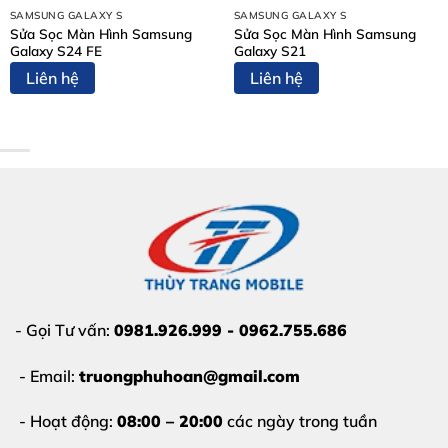
SAMSUNG GALAXY S
SAMSUNG GALAXY S
Lỗi lấy nét:
Camera không thể lấy nét gần hoặc xa
Sửa Sọc Màn Hình Samsung
Sửa Sọc Màn Hình Samsung
dù bạn đã chạm vào màn hình để điều chỉnh.
Galaxy S24 FE
Galaxy S21
Liên hệ
Liên hệ
Nếu gặp các tình trạng trên, việc
thay camera iPhone
16 Pro
là giải pháp tối ưu để khôi phục lại giá trị của
chiếc flagship này.
- Gọi Tư vấn:
0981.926.999 - 0962.755.686
- Email:
truongphuhoan@gmail.com
- Hoạt động:
08:00 – 20:00
các ngày trong tuần