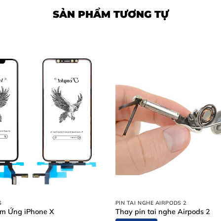
SẢN PHẨM TƯƠNG TỰ
ng Mobile
ay Chân Sạc iPhone 16 Pro
iPhone 16 Pro
càng sớm càng tốt:
S
PIN TAI NGHE AIRPODS 2
m Ứng iPhone X
Thay pin tai nghe Airpods 2