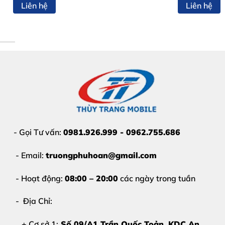
Liên hệ
Liên hệ
Thời gian sạc lâu hơn bình thường
Những dấu hiệu này cho thấy
chân sạc iPhone 16 P
- Gọi Tư vấn:
0981.926.999 - 0962.755.686
- Email:
truongphuhoan@gmail.com
- Hoạt động:
08:00 – 20:00
các ngày trong tuần
- Địa Chỉ:
+ Cơ sở 1:
Số 09/A1 Trần Quốc Toản, KDC An