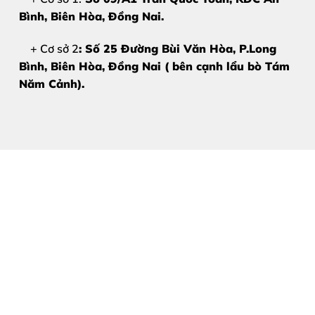
Bình, Biên Hòa
, Đồng Nai.
+ Cơ sở 2
: Số 25 Đường Bùi Văn Hòa, P.Long
Bình, Biên Hòa, Đồng Nai ( bên cạnh lẩu bò Tám
Năm Cảnh).
Vì Sao Nên Thay Chân Sạc 
Việc trì hoãn
thay chân sạc iPhone 16 Pro
có thể gây ra
Chập điện – cháy IC nguồn
Ảnh hưởng pin và bo mạch
Không thể sạc, gián đoạn công việc
Chi phí sửa chữa tăng cao
Thay chân sạc iPhone 16 Pro kịp thời
giúp thiết bị