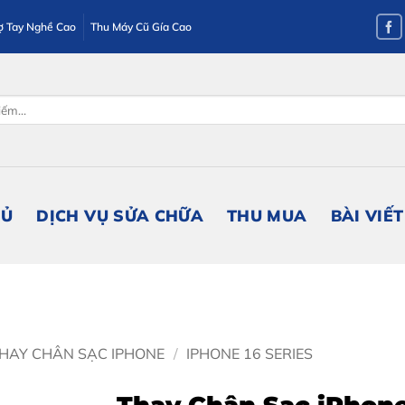
ợ Tay Nghề Cao
Thu Máy Cũ Gía Cao
HỦ
DỊCH VỤ SỬA CHỮA
THU MUA
BÀI VIẾT
HAY CHÂN SẠC IPHONE
/
IPHONE 16 SERIES