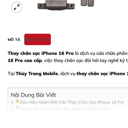
MÔ TẢ
ĐÁNH GIÁ (0)
Thay chân sạc iPhone 16 Pro
là dịch vụ sửa chữa phần 
16 Pro
cao cấp
, việc thay chân sạc đòi hỏi tay nghề kỹ 
Tại
Thùy Trang Mobile
, dịch vụ
thay chân sạc iPhone 
Nội Dung Bài Viết
Dấu Hiệu Nhận Biết Cần Thay Chân Sạc iPhone 16 Pro
Vì Sao Nên Thay Chân Sạc iPhone 16 Pro Sớm?
Bảng Giá Thay Chân Sạc iPhone 16 Pro Tại Thùy Trang 
Quy Trình Thay Chân Sạc iPhone 16 Pro Chuẩn