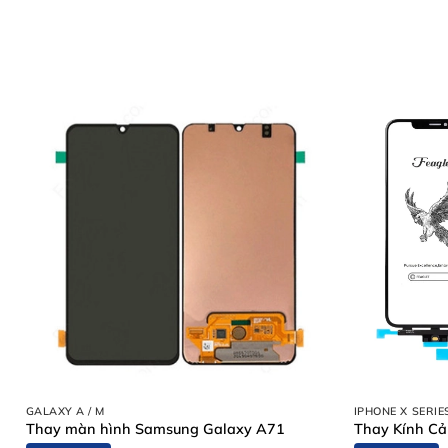
Bước 1: Tiếp Nhận Thiết Bị & Tư Vấn Ban Đầu
Bước 2: Lập Phiếu Tiếp Nhận & Chẩn Đoán Chi Tiết
Bước 3: Thông Báo Kết Quả & Báo Giá Chính Thức
Bước 4: Thực Hiện Sửa Chữa
Bước 5: Bàn Giao Thiết Bị & Thanh Toán
Cam Kết Khi Thay Chân Sạc iPhone 16 Pro Tại Thùy Tra
Một Số Dịch Vụ Sửa Chữa Khác Tại Thùy Trang Mobile
Liên Hệ Thay Chân Sạc iPhone 16 Pro Ngay Hôm Nay
Dấu Hiệu Nhận Biết Cần Th
Khi gặp các dấu hiệu dưới đây, bạn nên
thay chân sạc 
Cắm sạc nhưng không vào pin
Sạc lúc được lúc không, phải xoay cáp
Báo phụ kiện không được hỗ trợ
Máy nóng bất thường khi sạc
GALAXY A / M
IPHONE X SERIE
Thay màn hình Samsung Galaxy A71
Thay Kính Cả
Cổng sạc lỏng, gãy hoặc hoen gỉ