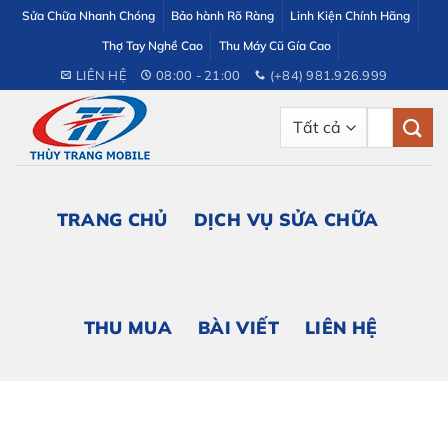
Bỏ
Sửa Chữa Nhanh Chóng
Bảo hành Rõ Ràng
Linh Kiện Chính Hãng
qua
Thợ Tay Nghề Cao
Thu Máy Cũ Gía Cao
nội
LIÊN HỆ
08:00 - 21:00
(+84) 981.926.999
dung
Tìm
kiếm:
TRANG CHỦ
DỊCH VỤ SỬA CHỮA
THU MUA
BÀI VIẾT
LIÊN HỆ