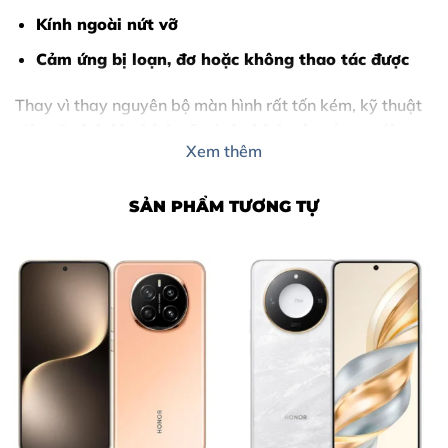
Kính ngoài nứt vỡ
Cảm ứng bị loạn, đơ hoặc không thao tác được
Thay vì thay nguyên bộ màn hình rất tốn kém, kỹ thuật
viên sẽ
tách lớp kính cũ và ép kính cảm ứng mới
,
Xem thêm
giúp:
Tiết kiệm 40–60% chi phí
SẢN PHẨM TƯƠNG TỰ
Giữ lại màn hình zin theo máy
Đảm bảo trải nghiệm hiển thị và cảm ứng mượt mà
Nội Dung Bài Viết
Dấu Hiệu Nhận Biết iPhone 12 Cần Thay Kính Cảm Ứng
Vì Sao Nên Thay Kính Cảm Ứng iPhone 12 Tại Thùy
Trang Mobile?
Bảng Giá Thay Kính Cảm Ứng iPhone 12