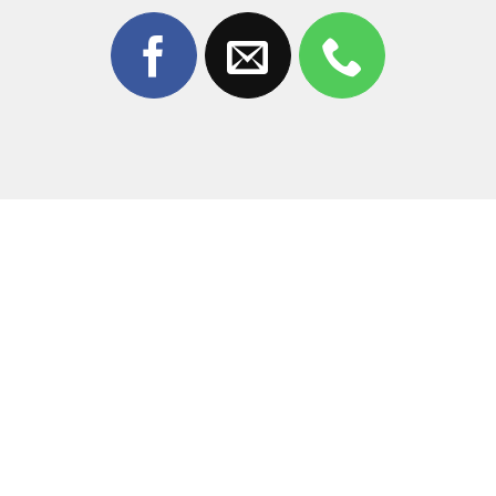
Báo giá nhanh – không phát sinh – không ép sửa
Quy Trình Thay Kính Cảm Ứng iPhone 12
Tại Thùy Trang Mobile
Bước 1: Tiếp Nhận Thiết Bị Và Tư Vấn Ban Đầu
Kiểm tra tổng thể ngoại hình máy
Test cảm ứng, hiển thị, Face ID
Tư vấn giải pháp
thay kính cảm ứng iPhone 12
phù
hợp
Bước 2: Lập Phiếu Tiếp Nhận Và Chuẩn Đoán Chi
Tiết
Lập phiếu sửa chữa đầy đủ thông tin
Kỹ thuật viên mở máy kiểm tra chuyên sâu