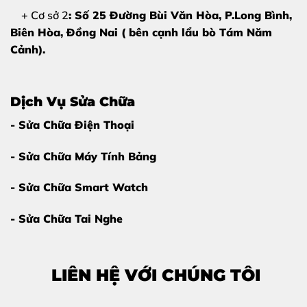
+ Cơ sở 2
: Số 25 Đường Bùi Văn Hòa, P.Long Bình,
Trang thiết bị ép kính hiện đại
Biên Hòa, Đồng Nai ( bên cạnh lẩu bò Tám Năm
Kỹ thuật viên chuyên sâu iPhone 12
Cảnh).
Minh bạch – không tráo linh kiện
Thay trực tiếp – khách xem tận mắt
Dịch Vụ Sửa Chữa
- Sửa Chữa Điện Thoại
Đặc biệt, Thùy Trang Mobile
chỉ thay kính cảm ứng
khi màn hình còn đủ điều kiện
, không “vẽ bệnh” để ép
- Sửa Chữa Máy Tính Bảng
khách thay màn hình nguyên bộ.
- Sửa Chữa Smart Watch
Bảng Giá Thay Kính Cảm Ứng iPhone 12
- Sửa Chữa Tai Nghe
Để biết
giá chính xác – ưu đãi mới nhất
, vui lòng
liên hệ trực tiếp
:
LIÊN HỆ VỚI CHÚNG TÔI
Hotline – Zalo:
0981 926 999 – 0962 755 686