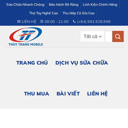
Bỏ
Sửa Chữa Nhanh Chóng
Bảo hành Rõ Ràng
Linh Kiện Chính Hãng
qua
Thợ Tay Nghề Cao
Thu Máy Cũ Gía Cao
nội
LIÊN HỆ
08:00 - 21:00
(+84) 981.926.999
dung
Tìm
kiếm:
TRANG CHỦ
DỊCH VỤ SỬA CHỮA
THU MUA
BÀI VIẾT
LIÊN HỆ