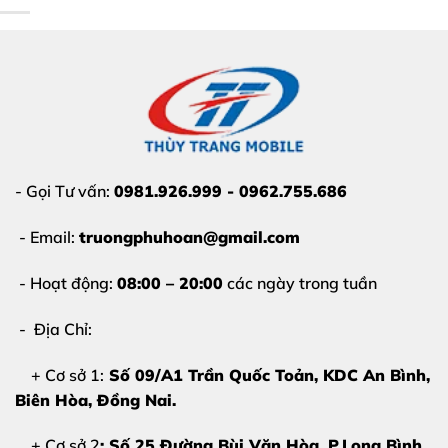
Liệt cảm ứng:
Máy không nhận lệnh từ ngón tay
hoặc Apple Pencil, cảm ứng bị loạn, tự nhảy dù không
chạm vào.
Màn hình tối đen:
Máy vẫn có rung hoặc chuông
báo thức nhưng màn hình không hiển thị bất kỳ hình
ảnh nào.
- Gọi Tư vấn:
0981.926.999 - 0962.755.686
Chớp nháy liên tục:
Màn hình có hiện tượng rung
- Email:
truongphuhoan@gmail.com
giật, chớp tắt gây mỏi mắt và khó chịu khi sử dụng.
- Hoạt động:
08:00 – 20:00
các ngày trong tuần
- Địa Chỉ:
+ Cơ sở 1:
Số 09/A1 Trần Quốc Toản, KDC An Bình,
Biên Hòa
, Đồng Nai.
+ Cơ sở 2
: Số 25 Đường Bùi Văn Hòa, P.Long Bình,